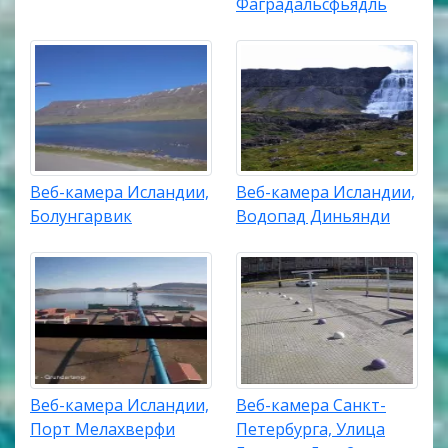
Фаградальсфьядль
Веб-камера Исландии,
Веб-камера Исландии,
Болунгарвик
Водопад Диньянди
Веб-камера Исландии,
Веб-камера Санкт-
Порт Мелахверфи
Петербурга, Улица