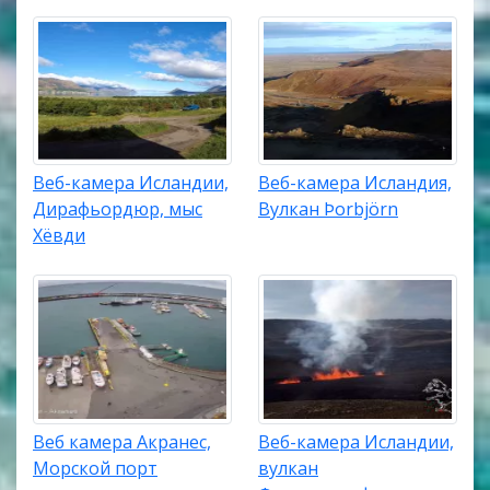
Веб-камера Исландии,
Веб-камера Исландия,
Дирафьордюр, мыс
Вулкан Þorbjörn
Хёвди
Веб камера Акранес,
Веб-камера Исландии,
Морской порт
вулкан