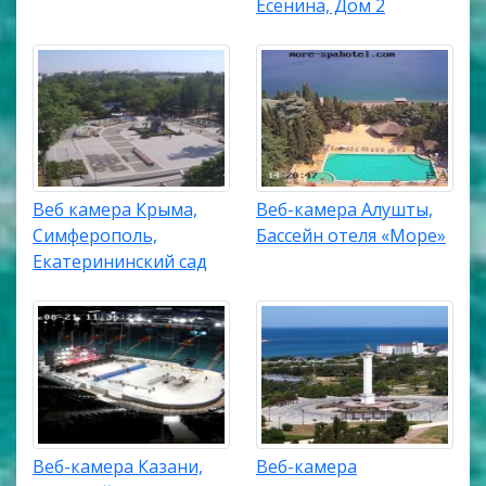
Есенина, Дом 2
Веб камера Крыма,
Веб-камера Алушты,
Симферополь,
Бассейн отеля «Море»
Екатерининский сад
Веб-камера Казани,
Веб-камера