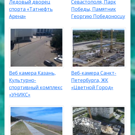
Ледовый дворец
Севастополя, Парк
спорта «Татнефть
Победы, Памятник
Арена»
Георгию Победоносцу
Веб камера Казань,
Веб-камера Санкт-
Культурно-
Петербурга, ЖК
спортивный комплекс
«Цветной Город»
«УНИКС»