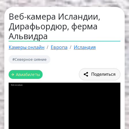
Веб-камера Исландии,
Дирафьордюр, ферма
Альвидра
Камеры онлайн
Европа
Исландия
#Северное сияние
✈ Авиабилеты
Поделиться
Файл не найден