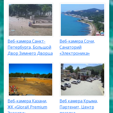
Веб-камера Санкт-
Веб-камера Сочи,
Петербурга, Большой
Санаторий
Двор Зимнего Дворца
«Электроника»
Веб-камера Казани,
Веб камера Крыма,
ЖК «GloraX Premium
Партенит, Центр
Экосити»
поселка