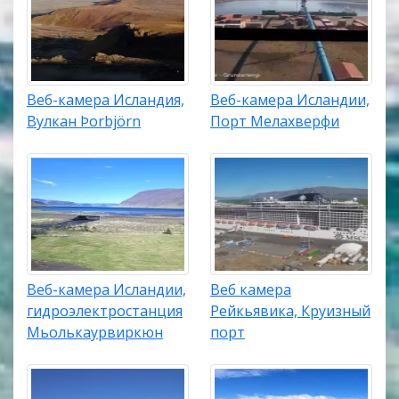
Веб-камера Исландия,
Веб-камера Исландии,
Вулкан Þorbjörn
Порт Мелахверфи
Веб-камера Исландии,
Веб камера
гидроэлектростанция
Рейкьявика, Круизный
Мьолькаурвиркюн
порт