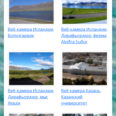
Веб-камера Исландии,
Веб-камера Исландии,
Болунгарвик
Дирафьордюр, ферма
Alviðra Suður
Веб-камера Исландии,
Веб камера Казань,
Дирафьордюр, мыс
Казанский
Хёвди
университет