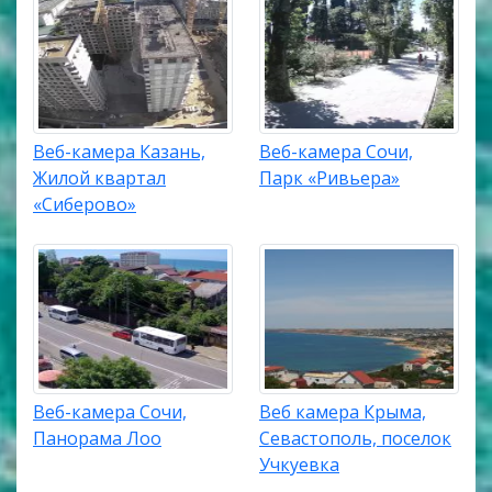
Веб-камера Казань,
Веб-камера Сочи,
Жилой квартал
Парк «Ривьера»
«Сиберово»
Веб-камера Сочи,
Веб камера Крыма,
Панорама Лоо
Севастополь, поселок
Учкуевка