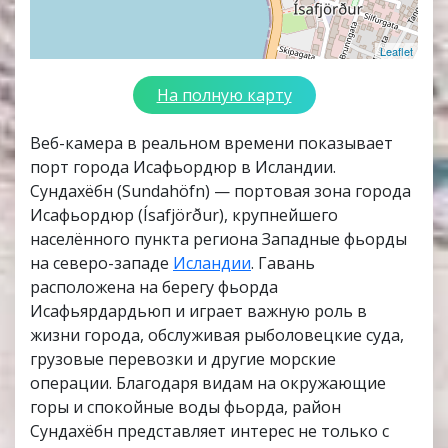
Leaflet
На полную карту
Веб-камера в реальном времени показывает
порт города Исафьордюр в Исландии.
Сундахёбн (Sundahöfn) — портовая зона города
Исафьордюр (Ísafjörður), крупнейшего
населённого пункта региона Западные фьорды
на северо-западе
Исландии
. Гавань
расположена на берегу фьорда
Исафьярдардьюп и играет важную роль в
жизни города, обслуживая рыболовецкие суда,
грузовые перевозки и другие морские
операции. Благодаря видам на окружающие
горы и спокойные воды фьорда, район
Сундахёбн представляет интерес не только с