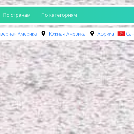
По странам
По категориям
верная Америка
Южная Америка
Африка
Сан