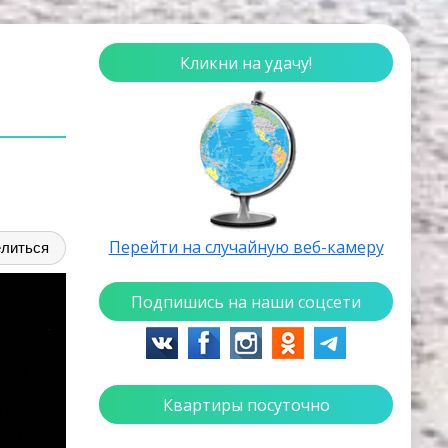
Кликни на удачу!
Перейти на случайную веб-камеру
литься
Подпишись на наши соцсети
Квартиры посуточно