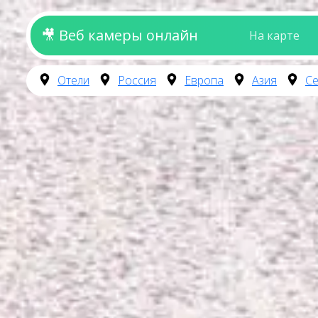
🎥 Веб камеры онлайн
На карте
Отели
Россия
Европа
Азия
Се