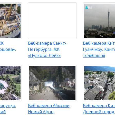
ЖК
Веб-камера Санкт-
Веб камера Кит
Ершова»,
Петербурга, ЖК
Гуанчжоу, Кант
«Пулково Лейк»
телебашня
Пицунда,
Веб-камера Абхазии,
Веб-камера Кит
рий
Новый Афон,
Древний город