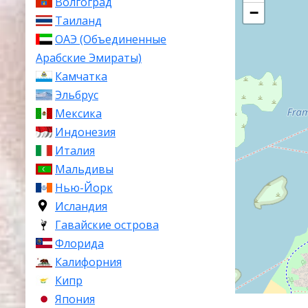
Волгоград
−
Таиланд
ОАЭ (Объединенные
Арабские Эмираты)
Камчатка
Эльбрус
Мексика
Индонезия
Италия
Мальдивы
Нью-Йорк
Исландия
Гавайские острова
Флорида
Калифорния
Кипр
Япония