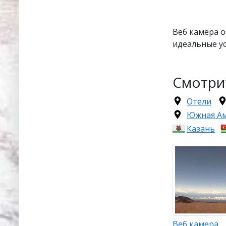
Веб камера о
идеальные ус
Смотри
Отели
Южная А
Казань
Веб камера