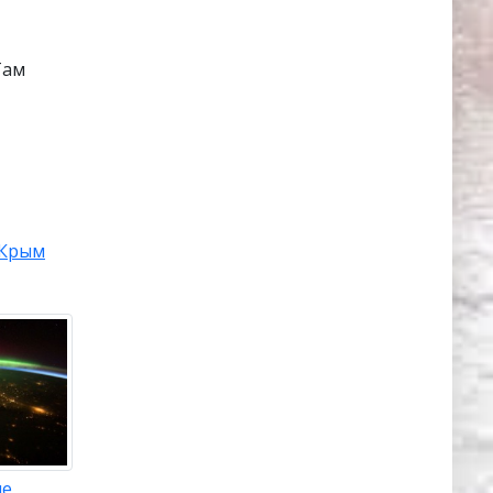
Там
Крым
ие