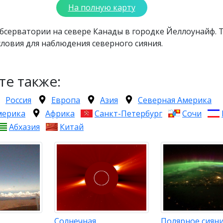
На полную карту
бсерватории на севере Канады в городке Йеллоунайф. 
ловия для наблюдения северного сияния.
те также:
Россия
Европа
Азия
Северная Америка
мерика
Африка
Санкт-Петербург
Сочи
Абхазия
Китай
Солнечная
Полярное сиян