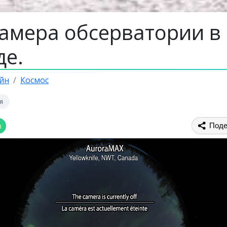
камера обсерватории в
де.
йн
Космос
я
ы
Поде