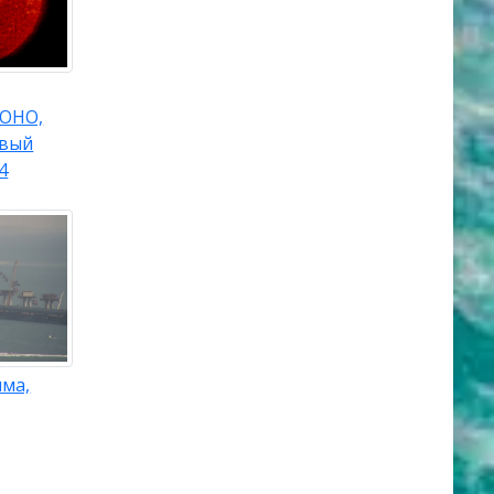
SOHO,
овый
4
ыма,