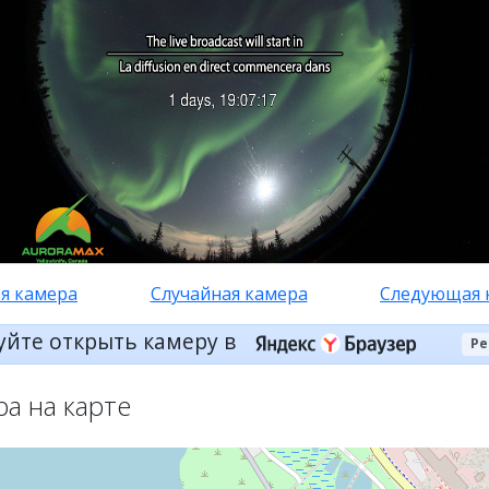
я камера
Случайная камера
Следующая 
уйте открыть камеру в
Ре
ра на карте