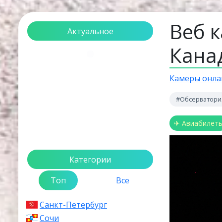
Веб 
Актуальное
Кана
Загрузка...
Камеры онла
#Обсерватори
✈ Авиабилет
Категории
Топ
Все
Санкт-Петербург
Сочи