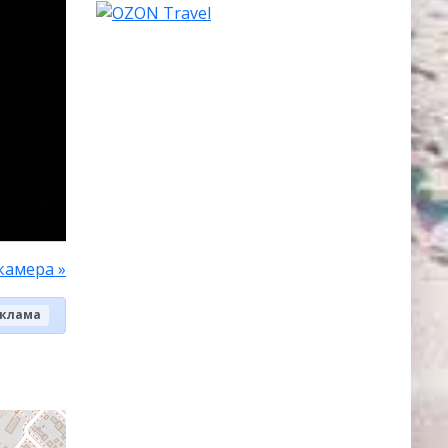
камера »
клама