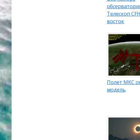
обсерватори
Телескоп CFH
восток
Полет МКС о
модель