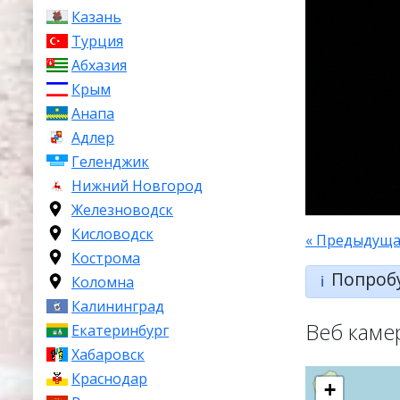
Казань
Турция
Абхазия
Крым
Анапа
Адлер
Геленджик
Нижний Новгород
Железноводск
Кисловодск
« Предыдуща
Кострома
Попроб
ℹ️
Коломна
Калининград
Веб каме
Екатеринбург
Хабаровск
Краснодар
+