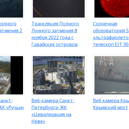
полного
Трансляция Полного
Солнечная
атмения 2
Лунного затмения 8
обсерватория 
ноября 2022 года с
ультрафиолет
Гавайских островов
телескоп EIT 30
анкт-
Веб-камера Санкт-
Веб камера Кр
ЖК «Ручьи»
Петербурга, ЖК
Крымский мост
«Цивилизация на
Неве»