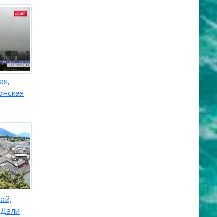
ая,
онская
ай,
 Дали