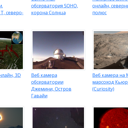
и.
обсерватория SOHO,
онлайн, север
T, северо-
корона Солнца
полюс
нлайн, 3D
Веб камера
Веб камера на 
обсерватории
марсоход Кьюр
Джемини, Остров
(Curiosity)
Гавайи