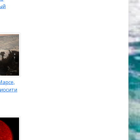
ный
Марсе,
иосити