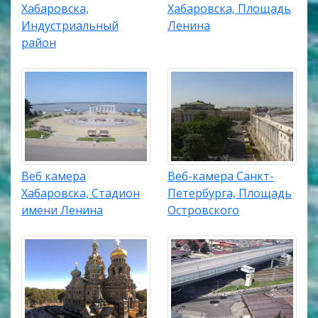
Хабаровска,
Хабаровска, Площадь
Индустриальный
Ленина
район
Веб камера
Веб-камера Санкт-
Хабаровска, Стадион
Петербурга, Площадь
имени Ленина
Островского