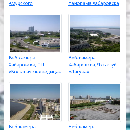
Амурского
панорама Хабаровска
Веб камера
Веб-камера
Хабаровска, ТЦ
Хабаровска, Яхт‑клуб
«Большая медведица»
«Лагуна»
Веб-камера
Веб-камера