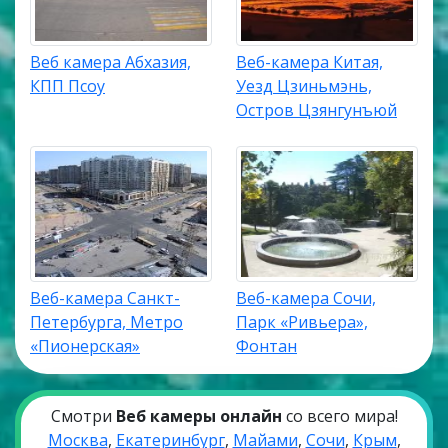
Веб камера Абхазия,
Веб-камера Китая,
КПП Псоу
Уезд Цзиньмэнь,
Остров Цзянгунъюй
Веб-камера Санкт-
Веб-камера Сочи,
Петербурга, Метро
Парк «Ривьера»,
«Пионерская»
Фонтан
Смотри
Веб камеры онлайн
со всего мира!
Москва
,
Екатеринбург
,
Майами
,
Сочи
,
Крым
,