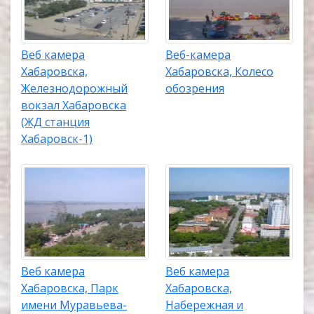
Веб камера
Веб-камера
Хабаровска,
Хабаровска, Колесо
Железнодорожный
обозрения
вокзал Хабаровска
(ЖД станция
Хабаровск-1)
Веб камера
Веб камера
Хабаровска, Парк
Хабаровска,
имени Муравьева-
Набережная и