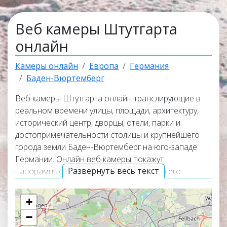
Веб камеры Штутгарта
онлайн
Камеры онлайн
Европа
Германия
Баден-Вюртемберг
Веб камеры Штутгарта онлайн транслирующие в
реальном времени улицы, площади, архитектуру,
исторический центр, дворцы, отели, парки и
достопримечательности столицы и крупнейшего
города земли Баден-Вюртемберг на юго-западе
Германии. Онлайн веб камеры покажут
Развернуть весь текст
панорамные виды города, окружающую его
природу и помогут узнать актуальную погоду в
Штутгарте прямо сейчас. Веб камеры работают в
+
прямом эфире, а некоторые из них транслируют
−
изображение со звуком. Самые интересные и