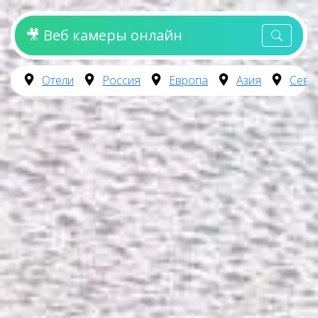
🎥 Веб камеры онлайн
Отели
Россия
Европа
Азия
Севе