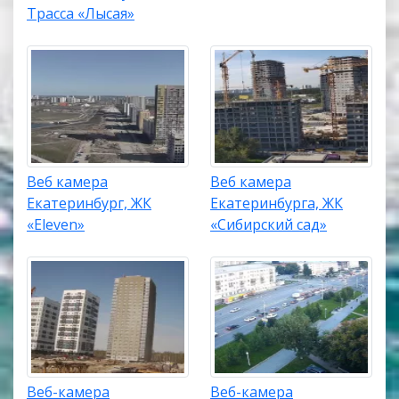
Трасса «Лысая»
Веб камера
Веб камера
Екатеринбург, ЖК
Екатеринбурга, ЖК
«Eleven»
«Сибирский сад»
Веб-камера
Веб-камера