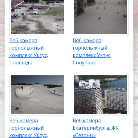
Веб камера
Веб-камера
горнолыжный
горнолыжный
комплекс Уктус,
комплекс Уктус,
Площадь
Сноупарк
Веб-камера
Веб камера
горнолыжный
Екатеринбурга, ЖК
комплекс Уктус,
«Сезоны»