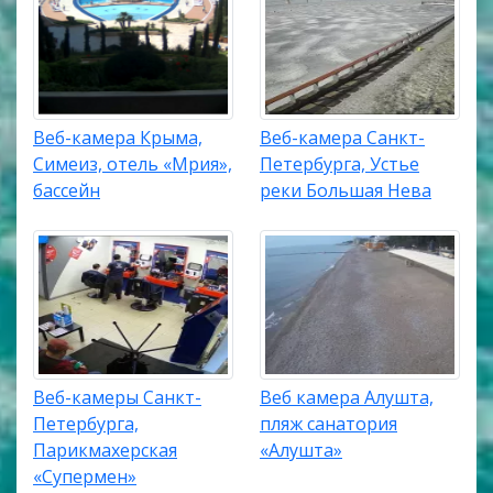
Веб-камера Крыма,
Веб-камера Санкт-
Симеиз, отель «Мрия»,
Петербурга, Устье
бассейн
реки Большая Нева
Веб-камеры Санкт-
Веб камера Алушта,
Петербурга,
пляж санатория
Парикмахерская
«Алушта»
«Супермен»