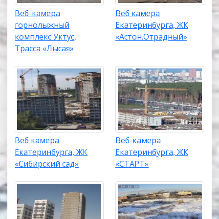
Веб-камера
Веб камера
горнолыжный
Екатеринбурга, ЖК
комплекс Уктус,
«Астон.Отрадный»
Трасса «Лысая»
Веб камера
Веб-камера
Екатеринбурга, ЖК
Екатеринбурга, ЖК
«Сибирский сад»
«СТАРТ»