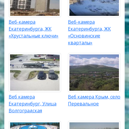
Веб-камера
Веб-камера
Екатеринбурга, ЖК
Екатеринбурга, ЖК
«Хрустальные ключи»
«Основинские
кварталы»
Веб камера
Веб камера Крым, село
Екатеринбург, Улица
Перевальное
Волгоградская