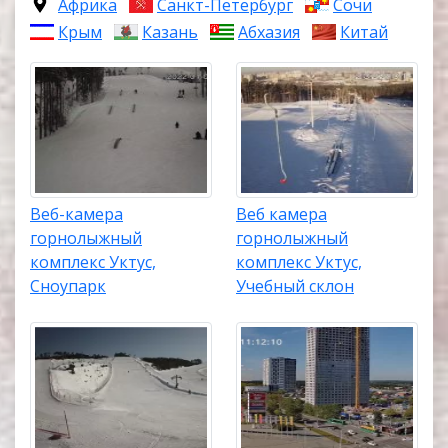
Африка
Санкт-Петербург
Сочи
Крым
Казань
Абхазия
Китай
Веб-камера
Веб камера
горнолыжный
горнолыжный
комплекс Уктус,
комплекс Уктус,
Сноупарк
Учебный склон