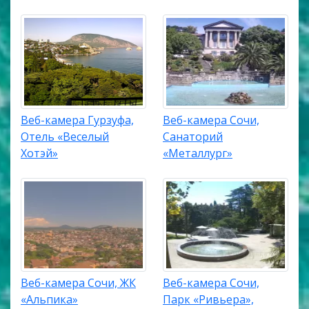
Веб-камера Гурзуфа,
Веб-камера Сочи,
Отель «Веселый
Санаторий
Хотэй»
«Металлург»
Веб-камера Сочи, ЖК
Веб-камера Сочи,
«Альпика»
Парк «Ривьера»,