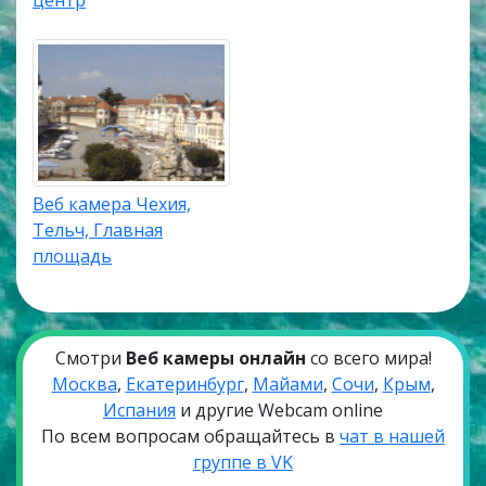
К главным достопримечательностям края
Высочина относятся: Желивский монастырь,
небольшой город Гумполец, исторический городок
Яромержице-над-Рокитноу, средневековый замок
Яромержице-над-Рокитноу, старинный городок
Хотеборж, основанный в конце XII веке,
средневековый городок Горни-Церекев, замок
Веб камера Чехия,
Жировнице в готическом стиле, первые
Тельч, Главная
упоминания о котором датированы в 1358 годом.
площадь
Смотри
Веб камеры онлайн
со всего мира!
Москва
,
Екатеринбург
,
Майами
,
Сочи
,
Крым
,
Испания
и другие Webcam online
По всем вопросам обращайтесь в
чат в нашей
группе в VK