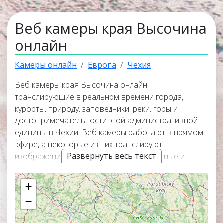
Веб камеры края Высочина
онлайн
Камеры онлайн
Европа
Чехия
Веб камеры края Высочина онлайн
транслирующие в реальном времени города,
курорты, природу, заповедники, реки, горы и
достопримечательности этой административной
единицы в Чехии. Веб камеры работают в прямом
эфире, а некоторые из них транслируют
Развернуть весь текст
изображение со звуком. Самые интересные и
популярные онлайн веб камеры располагаются в
верхней части списка трансляций. Карта онлайн
+
веб камер покажет точное местоположение всех
−
веб камер на территории края Высочина.