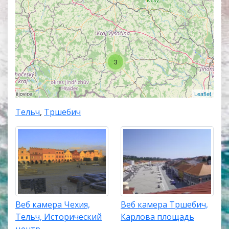
Край Высочина расположен на юго-востоке
исторической области Богемия и на юго-западе
области Моравия, на юге центральной части
Чехии. Он граничит с Пардубицким краем на
северо-востоке, Среднечешским краем на северо-
западе, Южно-Моравским краем на востоке и юго-
3
востоке, а также Южно-Чешским краем на юге и
юго-западе.
Leaflet
Численность населения края Высочина около 505
Тельч
,
Тршебич
600 человек, а его площадь 6796 км². Он занимает
12-е место по численности населения среди краев
Чехии и 5-е место по площади территории.
Столица и крупнейший город — Йиглава.
Крупнейшие города края Высочина: Йиглава с
населением около 50 860 человек, Тршебич (38
Веб камера Чехия,
Веб камера Тршебич,
700 человек), Гавличкув-Брод (24 300), Ждяр-над-
Тельч, Исторический
Карлова площадь
Сазавоу (23 860) и Пельгржимов (16 500).
центр