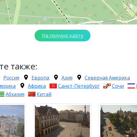
На полную карту
те также:
Россия
Европа
Азия
Северная Америка
мерика
Африка
Санкт-Петербург
Сочи
Абхазия
Китай