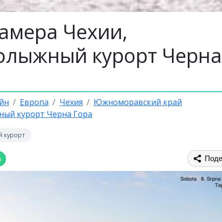
камера Чехии,
олыжный курорт Черна
йн
Европа
Чехия
Южноморавский край
ый курорт Черна Гора
 курорт
ы
Поде