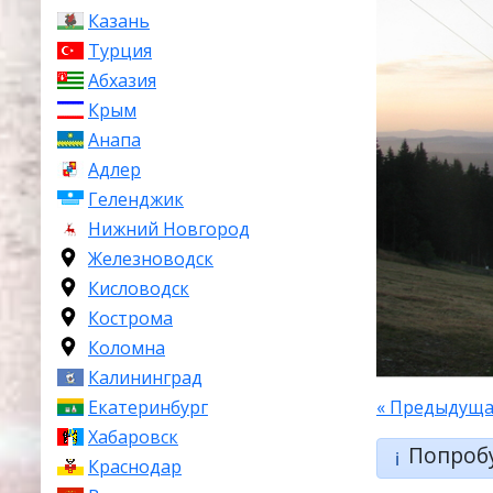
Казань
Турция
Абхазия
Крым
Анапа
Адлер
Геленджик
Нижний Новгород
Железноводск
Кисловодск
Кострома
Коломна
Калининград
Екатеринбург
« Предыдуща
Хабаровск
Попроб
ℹ️
Краснодар