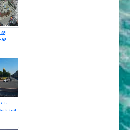
ия,
ная
кт-
натская