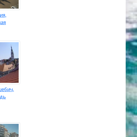
ия,
ная
шебич,
адь