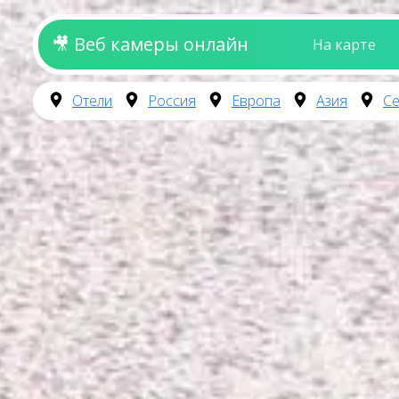
🎥 Веб камеры онлайн
На карте
Отели
Россия
Европа
Азия
Се