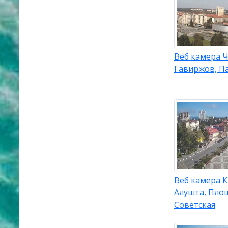
Веб камера Ч
Гавиржов, П
Веб камера 
Алушта, Пло
Советская