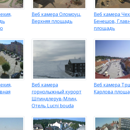
ехия,
Веб камера Оломоуц,
Веб камера Чех
дь
Верхняя площадь
Бенешов, Глав
го
площадь
ехия,
Веб камера
Веб камера Тр
авная
горнолыжный курорт
Карлова площ
Шпиндлерув-Млин,
Отель Lucni bouda