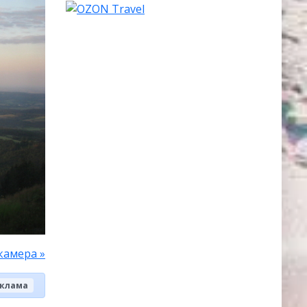
камера »
клама