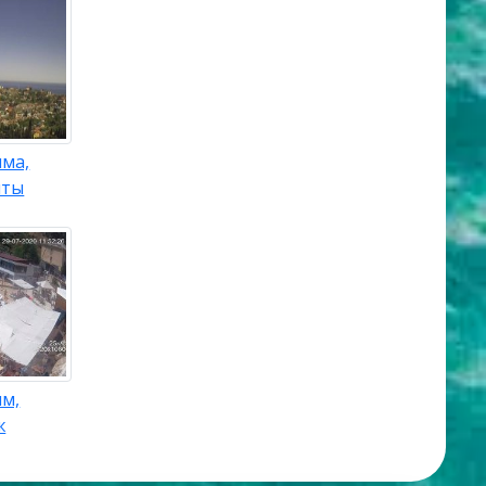
ыма,
шты
ым,
ж