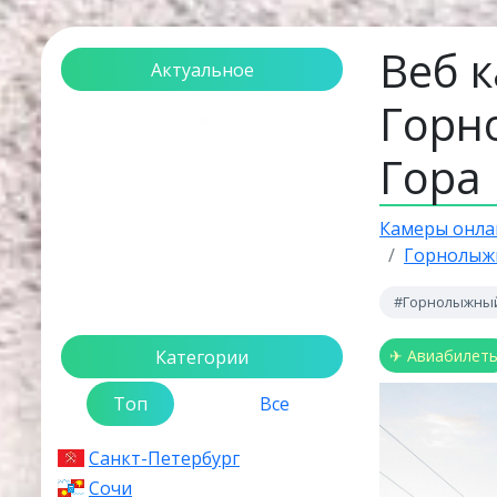
Веб 
Актуальное
Горн
Загрузка...
Гора
Камеры онла
Горнолыжн
#Горнолыжный
Категории
✈ Авиабилет
Топ
Все
Санкт-Петербург
Сочи