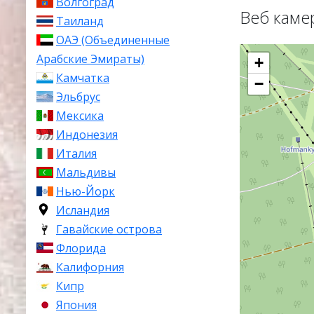
Волгоград
Веб каме
Таиланд
ОАЭ (Объединенные
Арабские Эмираты)
+
Камчатка
−
Эльбрус
Мексика
Индонезия
Италия
Мальдивы
Нью-Йорк
Исландия
Гавайские острова
Флорида
Калифорния
Кипр
Япония