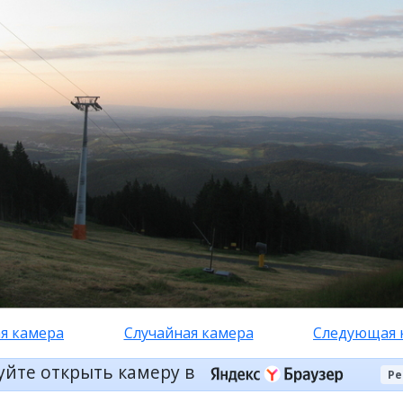
я камера
Случайная камера
Следующая 
уйте открыть камеру в
Ре