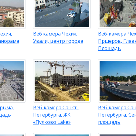
ехия,
Веб камера Чехия,
Веб-камера Чех
анорама
Ували, центр города
Пршеров, Глав
Площадь
Крыма,
Веб-камера Санкт-
Веб-камера Сан
щадь
Петербурга, ЖК
Петербурга, Се
«Пулково Lake»
площадь