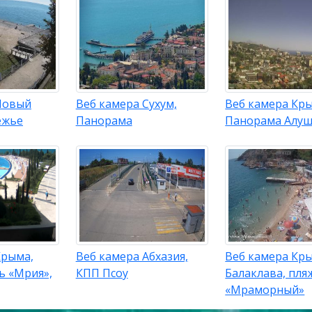
Новый
Веб камера Сухум,
Веб камера Кр
ежье
Панорама
Панорама Алу
Крыма,
Веб камера Абхазия,
Веб камера Кр
ь «Мрия»,
КПП Псоу
Балаклава, пля
«Мраморный»