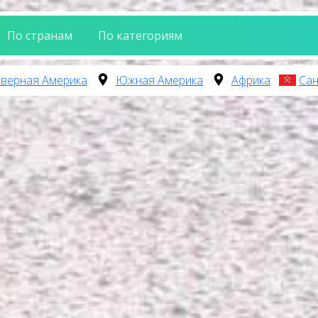
По странам
По категориям
верная Америка
Южная Америка
Африка
Сан