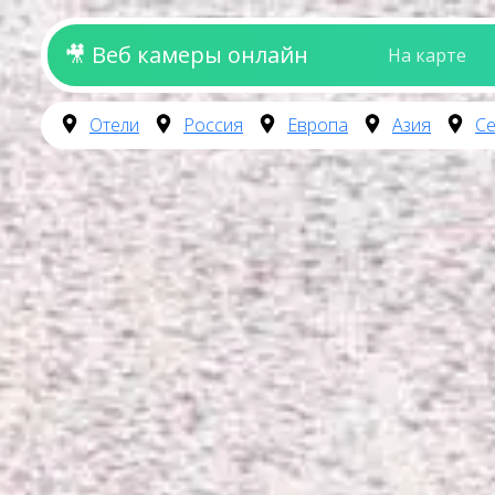
🎥 Веб камеры онлайн
На карте
Отели
Россия
Европа
Азия
Се