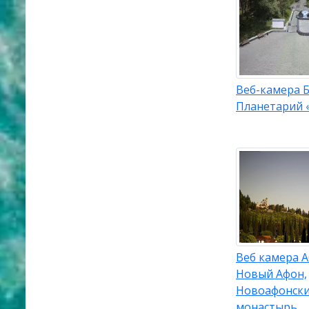
Веб-камера Б
Планетарий 
Веб камера А
Новый Афон,
Новоафонск
монастырь