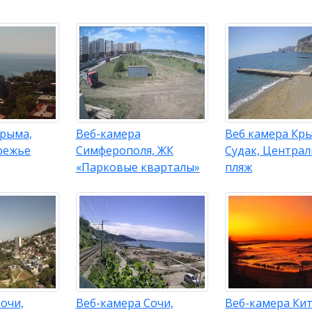
Крыма,
Веб-камера
Веб камера Кр
режье
Симферополя, ЖК
Судак, Центра
«Парковые кварталы»
пляж
очи,
Веб-камера Сочи,
Веб-камера Кит