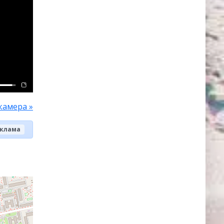
камера »
клама