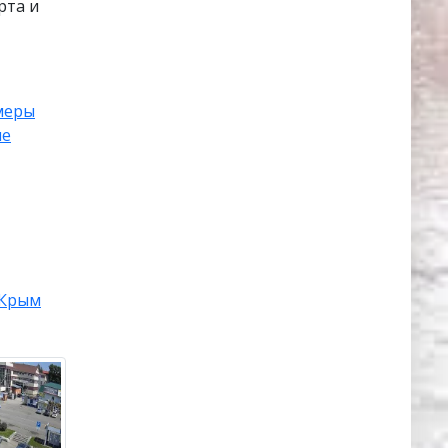
рта и
амеры
ые
Крым