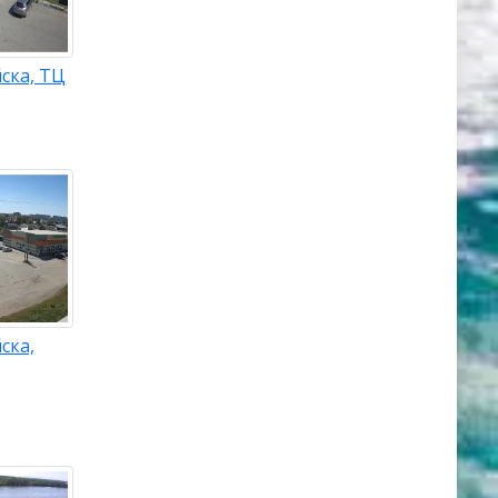
ска, ТЦ
ска,