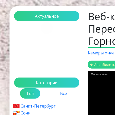
Веб-
Актуальное
Пере
Загрузка...
Горн
Камеры онла
✈ Авиабилет
Файл не найден
Категории
Топ
Все
Санкт-Петербург
Сочи