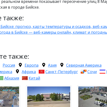
в реальном времени показывает пересечение улиц 8 Ма
кая в городе Бийске.
 также:
 Бийске: прогноз, карты температуры и осадков, веб-к
огода в Бийске — веб-камеры онлайн, климат и погодн
те также:
Россия
Европа
Азия
Северная Америка
мерика
Африка
Санкт-Петербург
Сочи
Абхазия
Китай