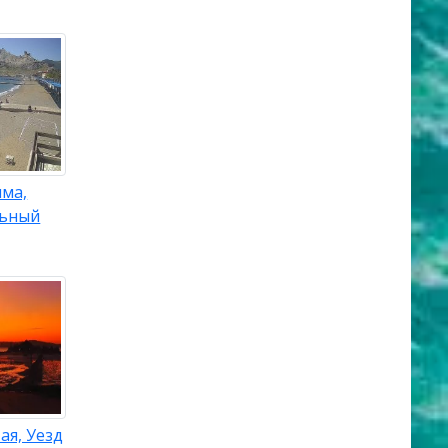
ыма,
льный
ая, Уезд