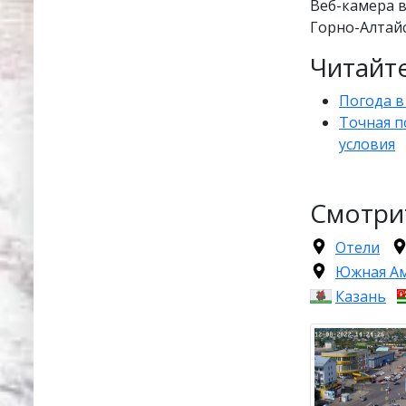
Веб-камера 
Горно-Алтайс
Читайте
Погода в
Точная п
условия
Смотри
Отели
Южная А
Казань