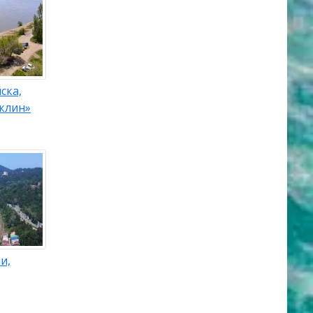
ска,
клин»
и,