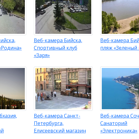
ийска,
Веб-камера Бийска,
Веб-камера Бий
«Родина»
Спортивный клуб
пляж «Зеленый 
«Заря»
бхазия,
Веб-камера Санкт-
Веб-камера Соч
Петербурга,
Санаторий
ий
Елисеевский магазин
«Электроника»