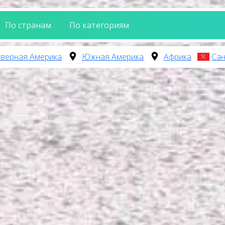
По странам
По категориям
верная Америка
Южная Америка
Африка
Сан