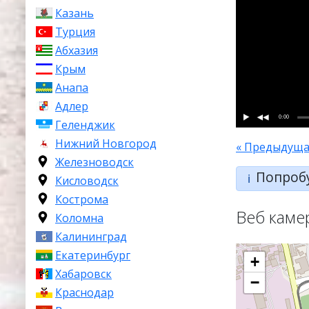
Казань
Турция
Абхазия
Крым
Анапа
Адлер
0:00
Геленджик
Нижний Новгород
« Предыдуща
Железноводск
Попроб
ℹ️
Кисловодск
Кострома
Веб каме
Коломна
Калининград
Екатеринбург
+
Хабаровск
−
Краснодар