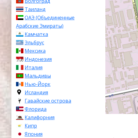
Волгоград
Таиланд
ОАЭ (Объединенные
Арабские Эмираты)
Камчатка
Эльбрус
Мексика
Индонезия
Италия
Мальдивы
Нью-Йорк
Исландия
Гавайские острова
Флорида
Калифорния
Кипр
Япония