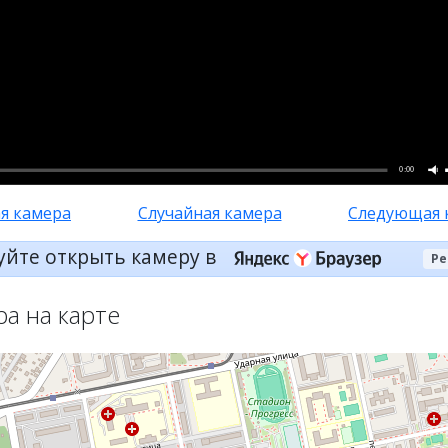
0:00
я камера
Случайная камера
Следующая 
уйте открыть камеру в
Ре
ра на карте