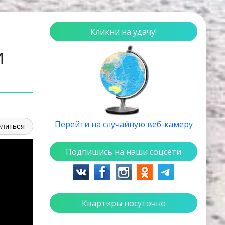
Кликни на удачу!
и
Перейти на случайную веб-камеру
литься
Подпишись на наши соцсети
Квартиры посуточно