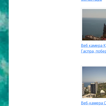
Веб камера 
Гаспра, побе
Веб-камера С