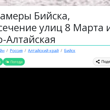
камеры Бийска,
сечение улиц 8 Марта 
о-Алтайская
йн
Россия
Алтайский край
Бийск
ы
🌤 Погода
Поде