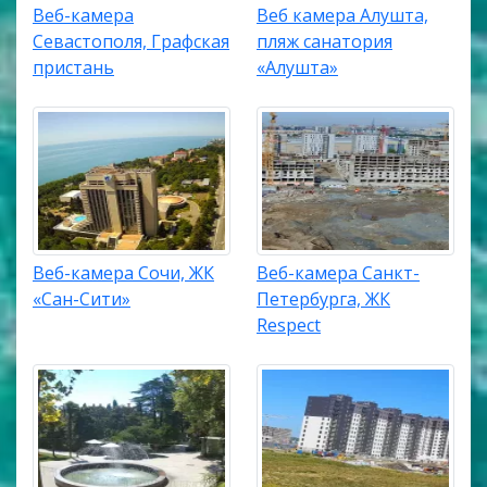
Веб-камера
Веб камера Алушта,
Севастополя, Графская
пляж санатория
пристань
«Алушта»
Веб-камера Сочи, ЖК
Веб-камера Санкт-
«Сан-Сити»
Петербурга, ЖК
Respect