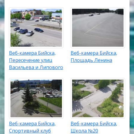
Веб-камера Бийска,
Веб-камера Бийска,
Пересечение улиц
Площадь Ленина
Васильева и Липового
Веб-камера Бийска,
Веб-камера Бийска,
Спортивный клуб
Школа №20