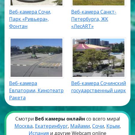
Веб-камера Сочи,
Веб-камера Санкт-
Парк «Ривьера»,
Петербурга, ЖК
Фонтан
«ЛесART»
Веб-камера
Веб-камера Сочинский
Евпатории, Кинотеатр
государственный цирк
Ракета
Смотри
Веб камеры онлайн
со всего мира!
Москва
,
Екатеринбург
,
Майами
,
Сочи
,
Крым
,
Испания
и другие Webcam online