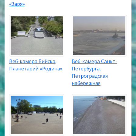
«Заря»
Веб-камера Бийска,
Веб-камера Санкт-
Планетарий «Родина»
Петербурга,
Петроградская
набережная