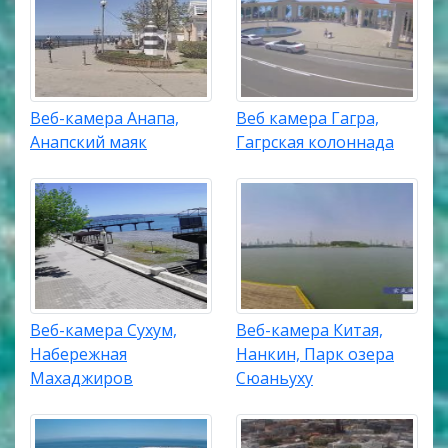
Веб-камера Анапа,
Веб камера Гагра,
Анапский маяк
Гагрская колоннада
Веб-камера Сухум,
Веб-камера Китая,
Набережная
Нанкин, Парк озера
Махаджиров
Сюаньуху