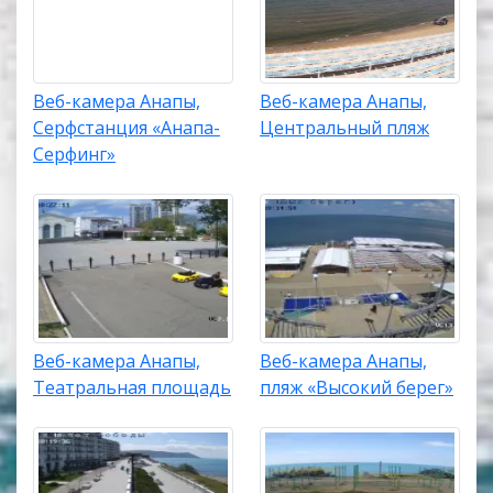
Веб-камера Анапы,
Веб-камера Анапы,
Серфстанция «Анапа-
Центральный пляж
Серфинг»
Веб-камера Анапы,
Веб-камера Анапы,
Театральная площадь
пляж «Высокий берег»