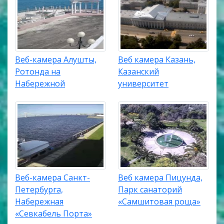
Веб-камера Алушты,
Веб камера Казань,
Ротонда на
Казанский
Набережной
университет
Веб-камера Санкт-
Веб камера Пицунда,
Петербурга,
Парк санаторий
Набережная
«Самшитовая роща»
«Севкабель Порта»