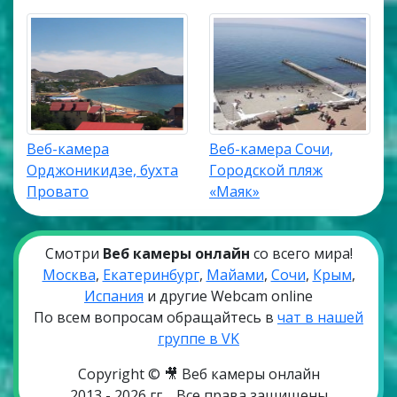
Веб-камера
Веб-камера Сочи,
Орджоникидзе, бухта
Городской пляж
Провато
«Маяк»
Смотри
Веб камеры онлайн
со всего мира!
Москва
,
Екатеринбург
,
Майами
,
Сочи
,
Крым
,
Испания
и другие Webcam online
По всем вопросам обращайтесь в
чат в нашей
группе в VK
Copyright © 🎥 Веб камеры онлайн
2013 - 2026 гг
Все права защищены