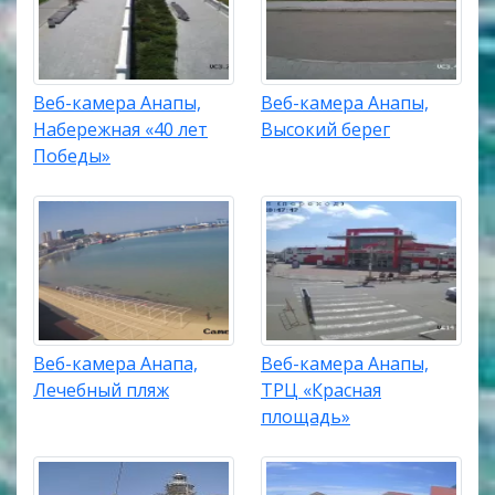
Веб-камера Анапы,
Веб-камера Анапы,
Набережная «40 лет
Высокий берег
Победы»
Веб-камера Анапа,
Веб-камера Анапы,
Лечебный пляж
ТРЦ «Красная
площадь»