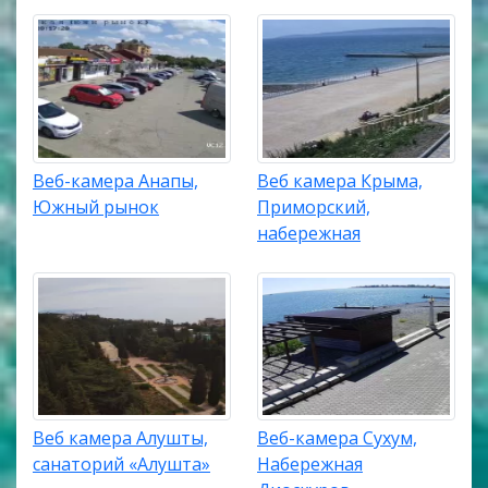
Веб-камера Анапы,
Веб камера Крыма,
Южный рынок
Приморский,
набережная
Веб камера Алушты,
Веб-камера Сухум,
санаторий «Алушта»
Набережная