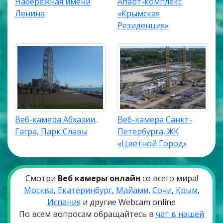
Набережная имени
Апарт-комплекс
Ленина
«Крымская
Резиденция»
Веб-камера Абхазии,
Веб-камера Санкт-
Гагра, Парк Славы
Петербурга, ЖК
«Цветной Город»
Смотри
Веб камеры онлайн
со всего мира!
Москва
,
Екатеринбург
,
Майами
,
Сочи
,
Крым
,
Испания
и другие Webcam online
По всем вопросам обращайтесь в
чат в нашей