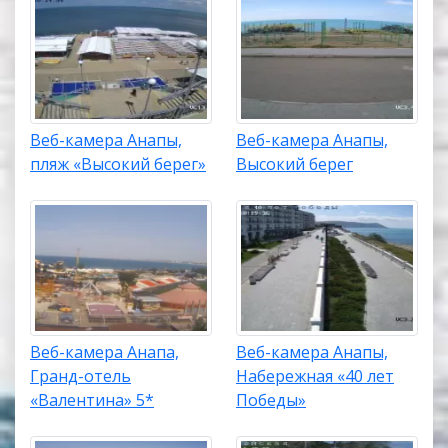
Веб-камера Анапы,
Веб-камера Анапы,
пляж «Высокий берег»
Высокий берег
Веб-камера Анапа,
Веб-камера Анапы,
Гранд-отель
Набережная «40 лет
«Валентина» 5*
Победы»