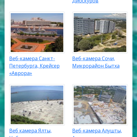
Диоскуров
Веб-камера Санкт-
Веб-камера Сочи,
Петербурга, Крейсер
Микрорайон Бытха
«Аврора»
Веб камера Ялты,
Веб-камера Алушты,