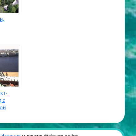
и,
кт-
 с
кой