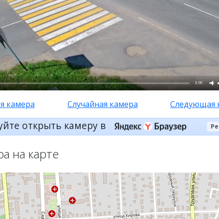
0:00
я камера
Случайная камера
Следующая 
уйте открыть камеру в
Ре
ра на карте