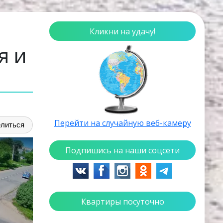
Кликни на удачу!
я и
Перейти на случайную веб-камеру
литься
Подпишись на наши соцсети
Квартиры посуточно