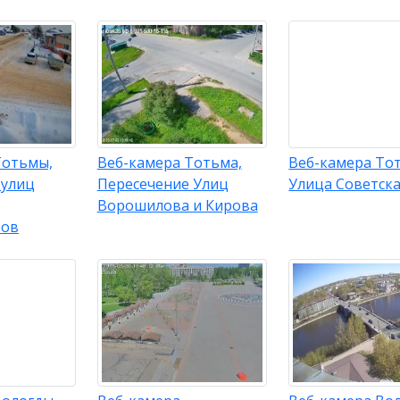
Тотьмы,
Веб-камера Тотьма,
Веб-камера То
 улиц
Пересечение Улиц
Улица Советск
Ворошилова и Кирова
ров