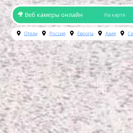
🎥 Веб камеры онлайн
На карте
Отели
Россия
Европа
Азия
Се