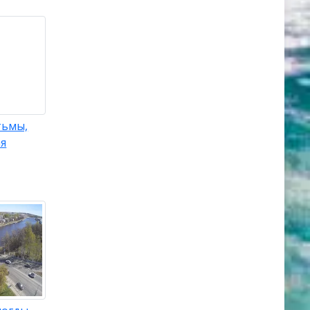
тьмы,
ая