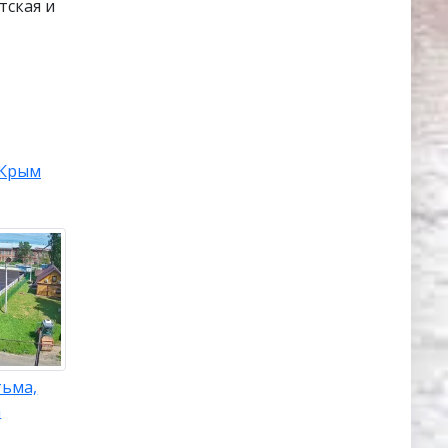
тская и
Крым
тьма,
а