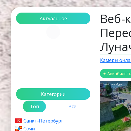
Веб-
Актуальное
Пере
Загрузка...
Луна
Камеры онла
✈ Авиабилет
Файл не найден
Категории
Топ
Все
Санкт-Петербург
Сочи