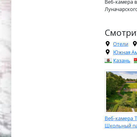
Веб-камера в
Луначарского
Смотри
Отели
Южная А
Казань
Веб-камера 
Школьный п