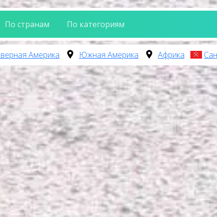
По странам
По категориям
верная Америка
Южная Америка
Африка
Сан