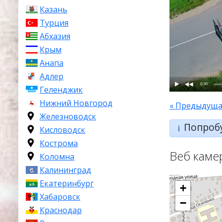
Казань
Турция
Абхазия
Крым
Анапа
Адлер
0:00
Геленджик
Нижний Новгород
« Предыдуща
Железноводск
Попроб
ℹ️
Кисловодск
Кострома
Веб каме
Коломна
Калининград
Екатеринбург
+
Хабаровск
−
Краснодар