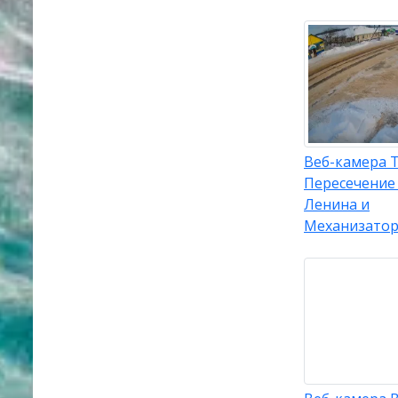
Веб-камера 
Пересечение
Ленина и
Механизато