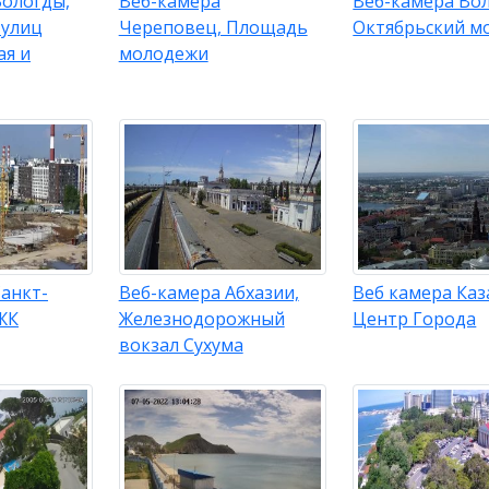
Вологды,
Веб-камера
Веб-камера Во
 улиц
Череповец, Площадь
Октябрьский м
ая и
молодежи
анкт-
Веб-камера Абхазии,
Веб камера Каз
ЖК
Железнодорожный
Центр Города
вокзал Сухума