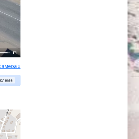
камера »
клама