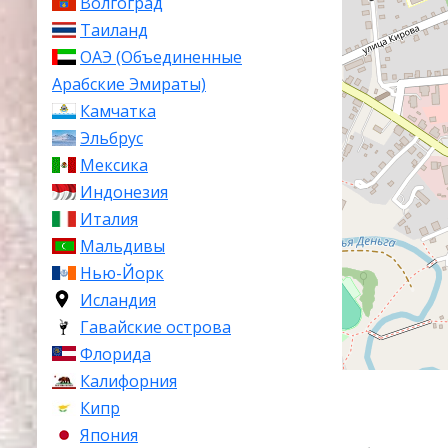
Волгоград
Таиланд
ОАЭ (Объединенные
Арабские Эмираты)
Камчатка
Эльбрус
Мексика
Индонезия
Италия
Мальдивы
Нью-Йорк
Исландия
Гавайские острова
Флорида
Калифорния
Кипр
Япония