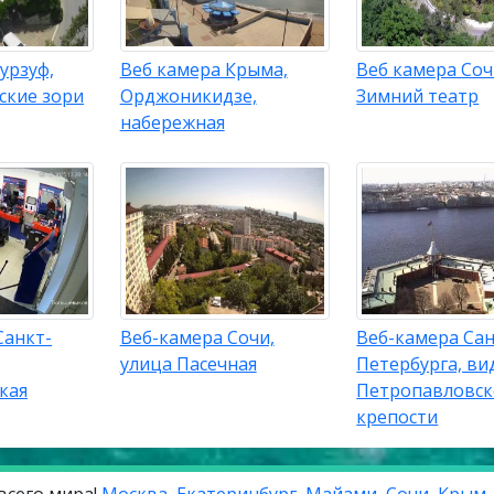
урзуф,
Веб камера Крыма,
Веб камера Соч
ские зори
Орджоникидзе,
Зимний театр
набережная
Санкт-
Веб-камера Сочи,
Веб-камера Сан
улица Пасечная
Петербурга, вид
кая
Петропавловс
крепости