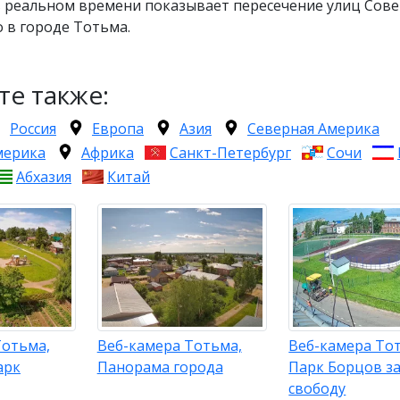
 реальном времени показывает пересечение улиц Сове
 в городе Тотьма.
те также:
Россия
Европа
Азия
Северная Америка
мерика
Африка
Санкт-Петербург
Сочи
Абхазия
Китай
Тотьма,
Веб-камера Тотьма,
Веб-камера То
арк
Панорама города
Парк Борцов з
свободу