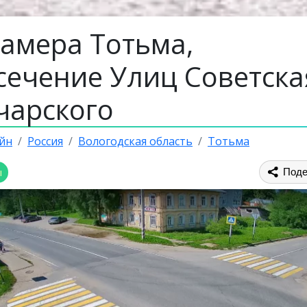
камера Тотьма,
сечение Улиц Советска
чарского
йн
Россия
Вологодская область
Тотьма
ы
Поде