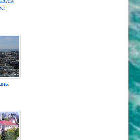
логды,
ост
ань,