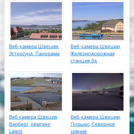
Веб-камера Швеции,
Веб-камера Швеции,
Эстерсунд, Панорама
Железнодорожная
станция Эд
Веб камера Швеция,
Веб-камера Швеции,
Варберг, кемпинг
Порьюс, Северное
Läjets
сияние