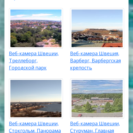
Веб-камера Швеции,
Веб-камера Швеция,
Треллеборг,
Варберг, Варбергская
Городской парк
крепость
Веб-камера Швеции,
Веб-камера Швеции,
Стокгольм, Панорама
Стуруман, Главная