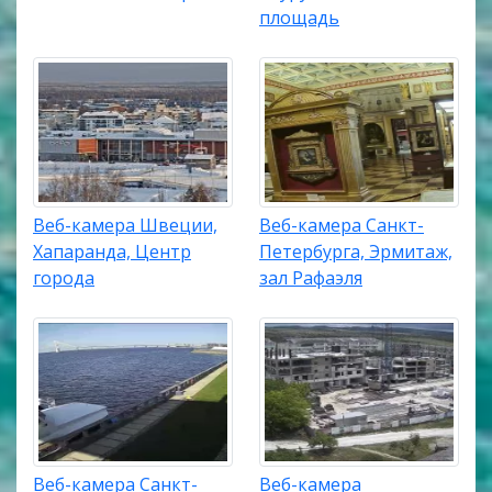
площадь
Веб-камера Швеции,
Веб-камера Санкт-
Хапаранда, Центр
Петербурга, Эрмитаж,
города
зал Рафаэля
Веб-камера Санкт-
Веб-камера