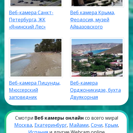
Веб-камера Санкт-
Веб камера Крыма,
Петербурга, ЖК
Феодосия, музей
«Янинский Лес»
Айвазовского
Веб-камера Пицунды,
Веб-камера
Мюссерский
Орджоникидзе, бухта
заповедник
Двуякорная
Смотри
Веб камеры онлайн
со всего мира!
Москва
,
Екатеринбург
,
Майами
,
Сочи
,
Крым
,
Испания
и другие Webcam online