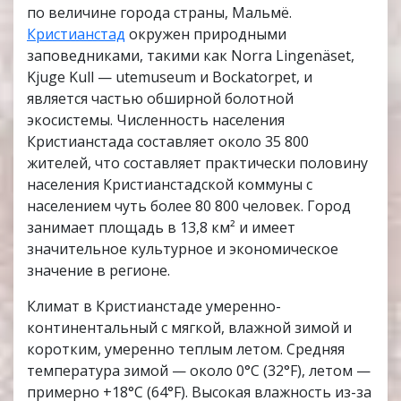
по величине города страны, Мальмё.
Кристианстад
окружен природными
заповедниками, такими как Norra Lingenäset,
Kjuge Kull — utemuseum и Bockatorpet, и
является частью обширной болотной
экосистемы. Численность населения
Кристианстада составляет около 35 800
жителей, что составляет практически половину
населения Кристианстадской коммуны с
населением чуть более 80 800 человек. Город
занимает площадь в 13,8 км² и имеет
значительное культурное и экономическое
значение в регионе.
Климат в Кристианстаде умеренно-
континентальный с мягкой, влажной зимой и
коротким, умеренно теплым летом. Средняя
температура зимой — около 0°C (32°F), летом —
примерно +18°C (64°F). Высокая влажность из-за