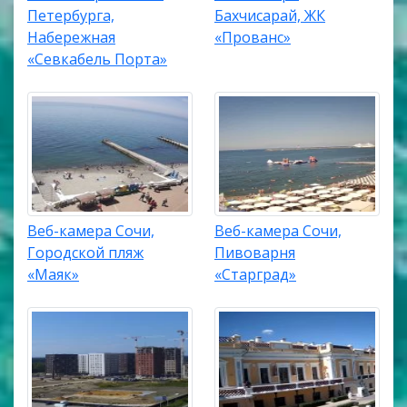
Петербурга,
Бахчисарай, ЖК
Набережная
«Прованс»
«Севкабель Порта»
Веб-камера Сочи,
Веб-камера Сочи,
Городской пляж
Пивоварня
«Маяк»
«Старград»