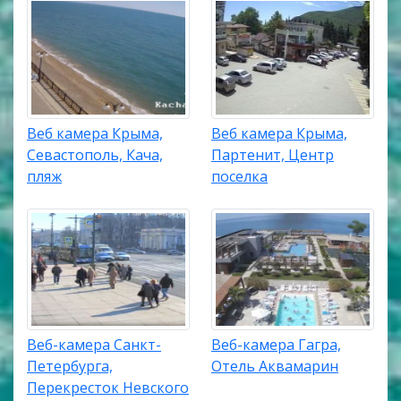
Веб камера Крыма,
Веб камера Крыма,
Севастополь, Кача,
Партенит, Центр
пляж
поселка
Веб-камера Санкт-
Веб-камера Гагра,
Петербурга,
Отель Аквамарин
Перекресток Невского