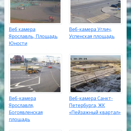
Веб камера
Веб-камера Углич,
Ярославль, Площадь
Успенская площадь
Юности
Веб-камера
Веб-камера Санкт-
Ярославля,
Петербурга, ЖК
Богоявленская
«Пейзажный квартал»
площадь