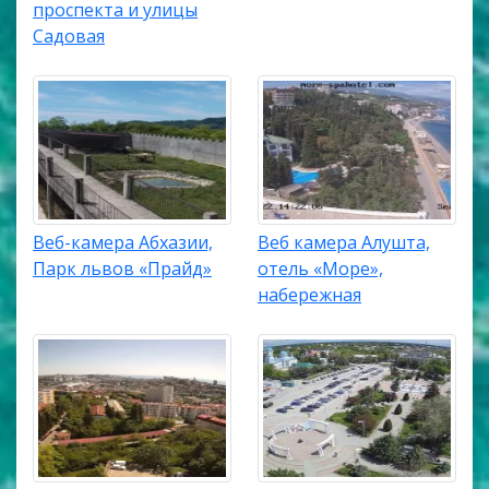
проспекта и улицы
Садовая
Веб-камера Абхазии,
Веб камера Алушта,
Парк львов «Прайд»
отель «Море»,
набережная