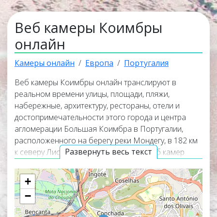
Веб камеры Коимбры
онлайн
Камеры онлайн
Европа
Португалия
Веб камеры Коимбры онлайн транслируют в
реальном времени улицы, площади, пляжи,
набережные, архитектуру, рестораны, отели и
достопримечательности этого города и центра
агломерации Большая Коимбра в Португалии,
расположенного на берегу реки Мондегу, в 182 км
Развернуть весь текст
к северу Лиссабона. Большая часть веб камер
работает в режиме прямого эфира, а некоторые из
них транслируют изображение вместе со звуком.
+
Самые интересные и популярные онлайн веб
−
камеры располагаются в верхней части списка
трансляций. Карта онлайн веб камер покажет