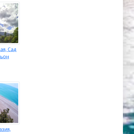
ая, Сад
льон
азия,