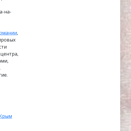
а-на-
рмании
,
ировых
сти
 центра,
ами,
,
ие.
Крым