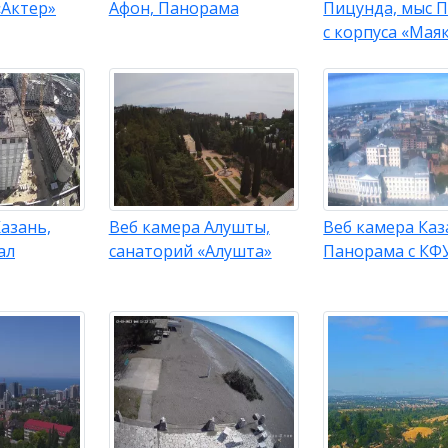
«Актер»
Афон, Панорама
Пицунда, мыс 
с корпуса «Мая
азань,
Веб камера Алушты,
Веб камера Каз
ал
санаторий «Алушта»
Панорама с КФ