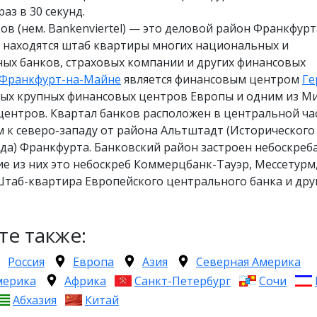
аз в 30 секунд.
ов (нем. Bankenviertel) — это деловой район Франкфурт
м находятся штаб квартиры многих национальных и
ых банков, страховых компании и других финансовых
Франкфурт-на-Майне
является финансовым центром
Ге
мых крупных финансовых центров Европы и одним из М
центров. Квартал банков расположен в центральной ча
км к северо-западу от района Альтштадт (Исторического
да) Франкфурта. Банковский район застроен небоскреб
е из них это небоскреб Коммерцбанк-Тауэр, Мессетурм
таб-квартира Европейского центрального банка и друг
те также:
Россия
Европа
Азия
Северная Америка
мерика
Африка
Санкт-Петербург
Сочи
Абхазия
Китай