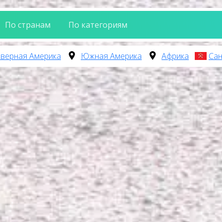
По странам
По категориям
верная Америка
Южная Америка
Африка
Сан