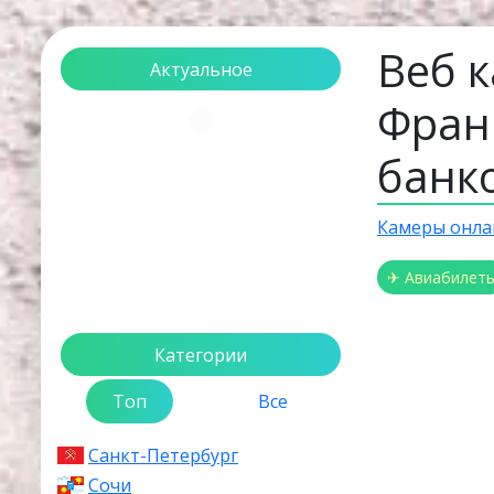
Веб 
Актуальное
Фран
Загрузка...
банк
Камеры онла
✈ Авиабилет
Категории
Топ
Все
Санкт-Петербург
Сочи