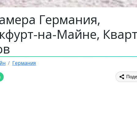
камера Германия,
кфурт-на-Майне, Квар
ов
йн
Германия
ы
Поде