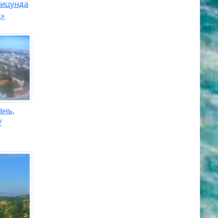
Пицунда
к»
ань,
У