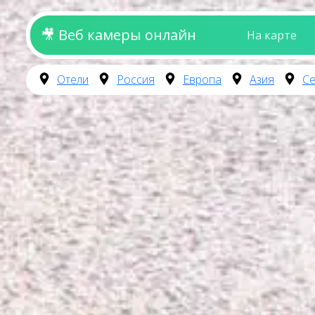
🎥 Веб камеры онлайн
На карте
Отели
Россия
Европа
Азия
Се