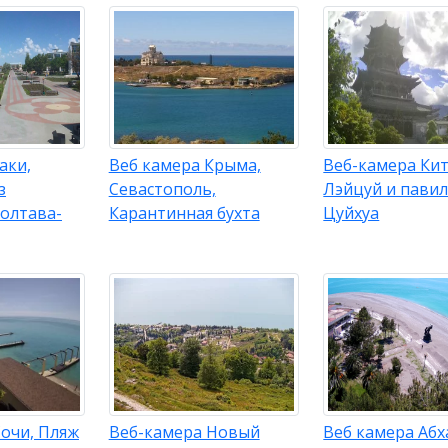
аки,
Веб камера Крыма,
Веб-камера Кит
з
Севастополь,
Лэйцуй и пави
Полтава-
Карантинная бухта
Цуйхуа
очи, Пляж
Веб-камера Новый
Веб камера Абх