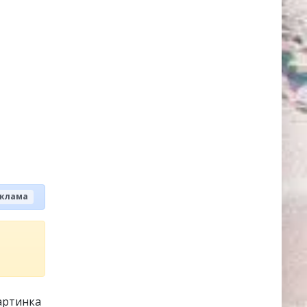
клама
артинка