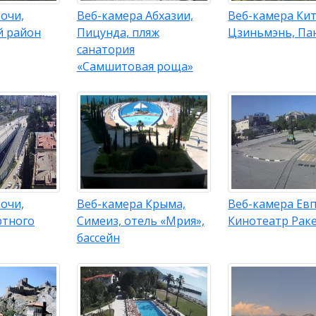
очи,
Веб-камера Абхазии,
Веб-камера Кит
й район
Пицунда, пляж
Цзиньмэнь, Па
санатория
«Самшитовая роща»
очи,
Веб-камера Крыма,
Веб-камера Ев
ртного
Симеиз, отель «Мрия»,
Кинотеатр Рак
бассейн