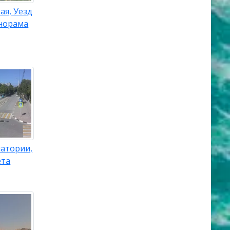
ая, Уезд
норама
патории,
ета