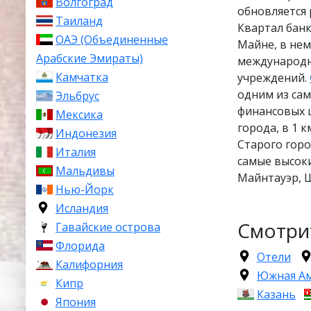
Волгоград
обновляется р
Таиланд
Квартал банк
ОАЭ (Объединенные
Майне, в не
Арабские Эмираты)
международн
Камчатка
учреждений.
одним из са
Эльбрус
финансовых 
Мексика
города, в 1 
Индонезия
Старого горо
Италия
самые высоки
Мальдивы
Майнтауэр, Ш
Нью-Йорк
Исландия
Смотри
Гавайские острова
Флорида
Отели
Калифорния
Южная А
Кипр
Казань
Япония