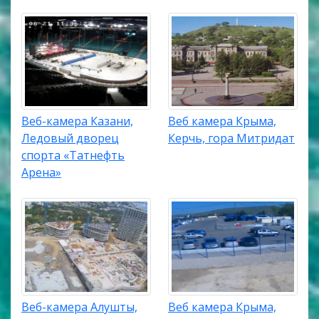
Веб-камера Казани,
Веб камера Крыма,
Ледовый дворец
Керчь, гора Митридат
спорта «Татнефть
Арена»
Веб-камера Алушты,
Веб камера Крыма,