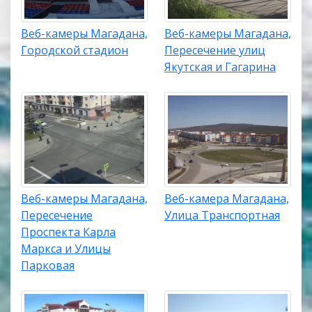
Веб-камеры Магадана,
Веб-камеры Магадана,
Городской стадион
Пересечение улиц
Якутская и Гагарина
Веб-камеры Магадана,
Веб-камера Магадана,
Пересечение
Улица Транспортная
Проспекта Карла
Маркса и Улицы
Парковая