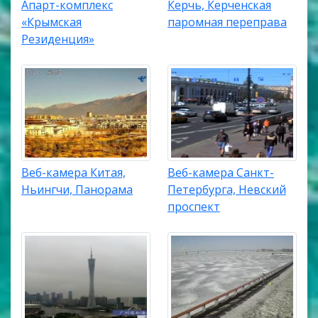
Апарт-комплекс
Керчь, Керченская
«Крымская
паромная переправа
Резиденция»
Веб-камера Китая,
Веб-камера Санкт-
Ньингчи, Панорама
Петербурга, Невский
проспект