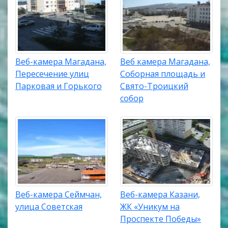
Веб-камера Магадана,
Веб камера Магадана,
Пересечение улиц
Соборная площадь и
Парковая и Горького
Свято-Троицкий
собор
Веб-камера Сеймчан,
Веб-камера Казани,
улица Советская
ЖК «Уникум на
Проспекте Победы»