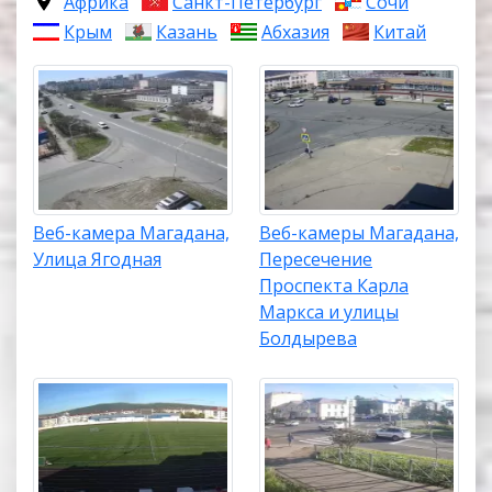
Африка
Санкт-Петербург
Сочи
Крым
Казань
Абхазия
Китай
Веб-камера Магадана,
Веб-камеры Магадана,
Улица Ягодная
Пересечение
Проспекта Карла
Маркса и улицы
Болдырева