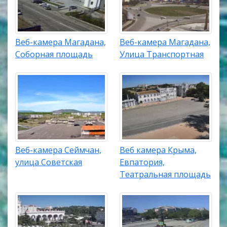
Веб-камера Магадана,
Веб-камера Магадана,
Соборная площадь
Улица Транспортная
Веб-камера Сеймчан,
Веб камера Крыма,
улица Советская
Евпатория,
Театральная площадь