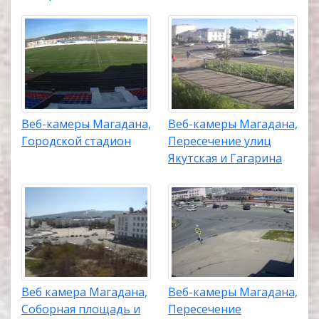
Веб-камеры Магадана,
Веб-камеры Магадана,
Городской стадион
Пересечение улиц
Якутская и Гагарина
Веб камера Магадана,
Веб-камеры Магадана,
Соборная площадь и
Пересечение