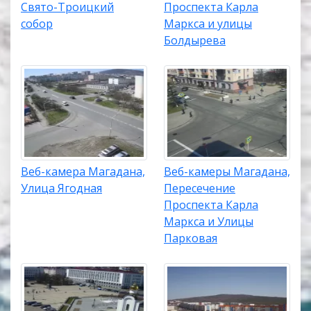
Свято-Троицкий
Проспекта Карла
собор
Маркса и улицы
Болдырева
Веб-камера Магадана,
Веб-камеры Магадана,
Улица Ягодная
Пересечение
Проспекта Карла
Маркса и Улицы
Парковая