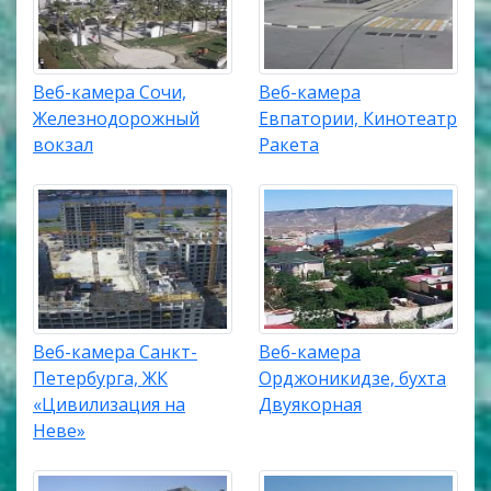
Веб-камера Сочи,
Веб-камера
Железнодорожный
Евпатории, Кинотеатр
вокзал
Ракета
Веб-камера Санкт-
Веб-камера
Петербурга, ЖК
Орджоникидзе, бухта
«Цивилизация на
Двуякорная
Неве»