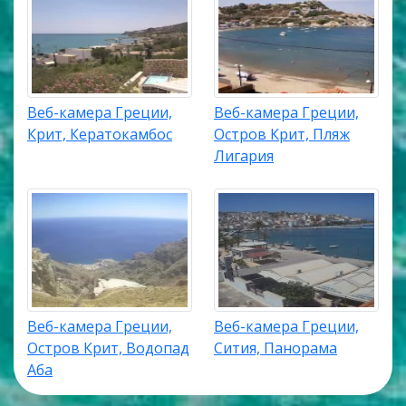
Веб-камера Греции,
Веб-камера Греции,
Крит, Кератокамбос
Остров Крит, Пляж
Лигария
Веб-камера Греции,
Веб-камера Греции,
Остров Крит, Водопад
Сития, Панорама
Аба