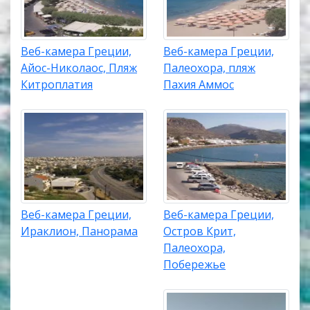
Веб-камера Греции,
Веб-камера Греции,
Айос-Николаос, Пляж
Палеохора, пляж
Китроплатия
Пахия Аммос
Веб-камера Греции,
Веб-камера Греции,
Ираклион, Панорама
Остров Крит,
Палеохора,
Побережье