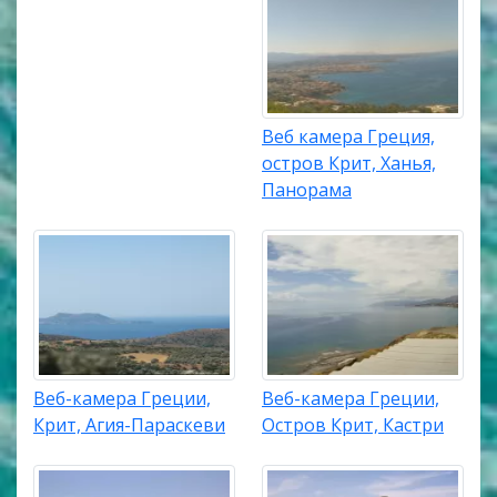
Веб камера Греция,
остров Крит, Ханья,
Панорама
Веб-камера Греции,
Веб-камера Греции,
Крит, Агия-Параскеви
Остров Крит, Кастри