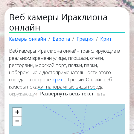
Веб камеры Ираклиона
онлайн
Камеры онлайн
Европа
Греция
Крит
Веб камеры Ираклиона онлайн транслирующие в
реальном времени улицы, площади, отели,
рестораны, морской порт, пляжи, парки,
набережные и достопримечательности этого
города на острове
Крит
в Греции. Онлайн веб
камеры покажут панорамные виды города,
Развернуть весь текст
окружающую его природу и помогут узнать
актуальную погоду в Ираклионе прямо сейчас. Веб
камеры работают в прямом эфире, а некоторые из
+
них транслируют изображение со звуком.
−
Популярные веб камеры располагаются в верхней
части списка трансляций. Карта покажет точное