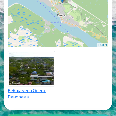
Онлайн веб-камеры покажут панорамные виды
города, окружающую его природу и помогут узнать
актуальную погоду в городе Онега. Веб-камеры
работают в прямом эфире, а некоторые из них
транслируют изображение со звуком. Популярные
онлайн веб-камеры располагаются в верхней
части списка трансляций. Карта онлайн веб-камер
покажет точное местоположение каждой веб-
Leaflet
камеры в городе Онега.
Веб-камера Онега,
Панорама