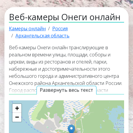
Веб-камеры Онеги онлайн
Камеры онлайн
Россия
Архангельская область
Веб-камеры Онеги онлайн транслирующие в
реальном времени улицы, площади, соборы и
церкви, виды из ресторанов и отелей, парки,
набережные и достопримечательности этого
небольшого города и административного центра
Онежского района Архангельской области России.
Развернуть весь текст
Город расположен в северо-западной части
Архангельской области на восточном берегу
Онежской губы, в месте впадения реки Онеги в
+
Онежскую губу Белого моря, в 206 км к юго-западу к
−
юго-западу от
Архангельска
и в 163 км от
Северодвинска
по автомобильным трассам.