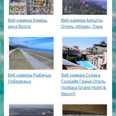
Веб-камера Кимры,
Веб-камера Алушты,
река Волга
Отель «Море», Парк
Веб камеры Рыбачье,
Веб камера Судака,
Побережье
Солдайя Гранд Отель
(Soldaya Grand Hotel &
Resort)