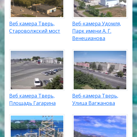
Веб камера Тверь,
Веб-камера Удомля,
Староволжский мост
Парк имени А. Г.
Венецианова
Веб камера Тверь,
Веб-камера Тверь,
Площадь Гагарина
Улица Вагжанова