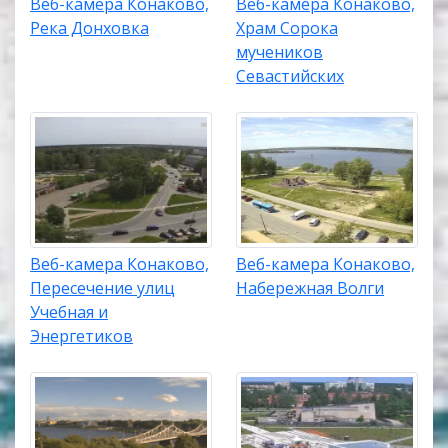
Веб-камера Конаково,
Веб-камера Конаково,
Река Донховка
Храм Сорока
мучеников
Севастийских
Веб-камера Конаково,
Веб-камера Конаково,
Пересечение улиц
Набережная Волги
Учебная и
Энергетиков