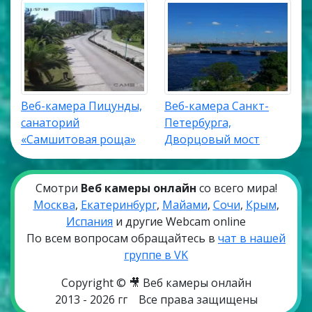
Веб-камера Пицунды,
Веб-камера Санкт-
санаторий
Петербурга,
«Самшитовая роща»
Дворцовый мост
Смотри
Веб камеры онлайн
со всего мира!
Москва
,
Екатеринбург
,
Майами
,
Сочи
,
Крым
,
Испания
и другие Webcam online
По всем вопросам обращайтесь в
чат в нашей
группе в VK
Copyright © 🎥 Веб камеры онлайн
2013 - 2026 гг
Все права защищены