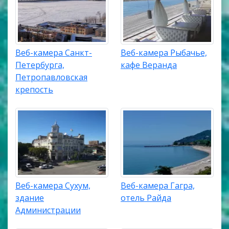
Веб-камера Санкт-
Веб-камера Рыбачье,
Петербурга,
кафе Веранда
Петропавловская
крепость
Веб-камера Сухум,
Веб-камера Гагра,
здание
отель Райда
Администрации