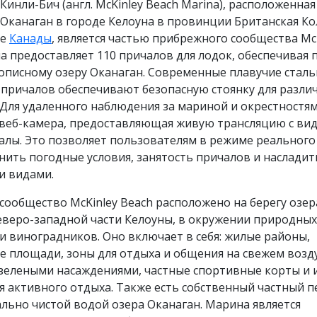
инли-Бич (англ. McKinley Beach Marina), расположенная
 Оканаган в городе Келоуна в провинции Британская К
де
Канады
, является частью прибрежного сообщества Mc
а предоставляет 110 причалов для лодок, обеспечивая
описному озеру Оканаган. Современные плавучие стал
 причалов обеспечивают безопасную стоянку для разли
 Для удаленного наблюдения за мариной и окрестностя
 веб-камера, предоставляющая живую трансляцию с ви
алы. Это позволяет пользователям в режиме реального
ить погодные условия, занятость причалов и насладит
 видами.
ообщество McKinley Beach расположено на берегу озер
еверо-западной части Келоуны, в окружении природных
 виноградников. Оно включает в себя: жилые районы,
 площади, зоны для отдыха и общения на свежем возду
зелеными насаждениями, частные спортивные корты и 
 активного отдыха. Также есть собственный частный 
ально чистой водой озера Оканаган. Марина является