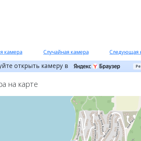
я камера
Случайная камера
Следующая 
уйте открыть камеру в
Ре
ра на карте