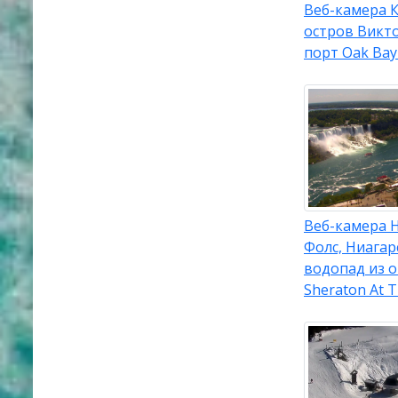
Веб-камера 
остров Викто
порт Oak Bay
Веб-камера 
Фолс, Ниагар
водопад из о
Sheraton At T