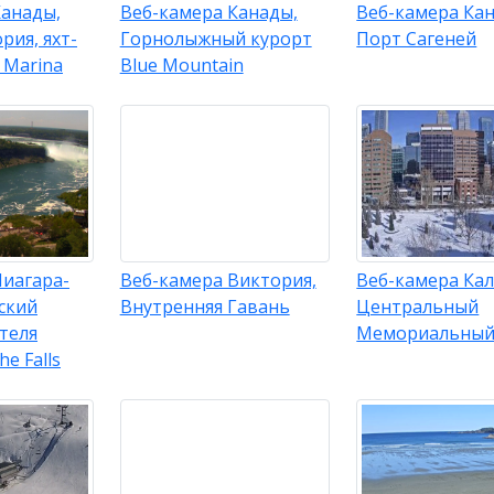
Канады,
Веб-камера Канады,
Веб-камера Ка
рия, яхт-
Горнолыжный курорт
Порт Сагеней
 Marina
Blue Mountain
Ниагара-
Веб-камера Виктория,
Веб-камера Кал
ский
Внутренняя Гавань
Центральный
теля
Мемориальный
he Falls