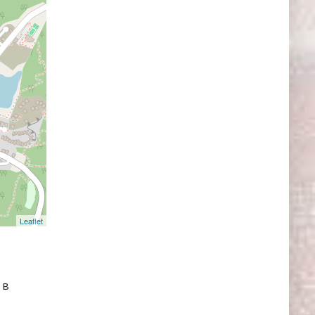
Leaflet
 в