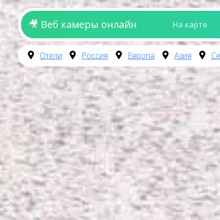
🎥 Веб камеры онлайн
На карте
Отели
Россия
Европа
Азия
Се