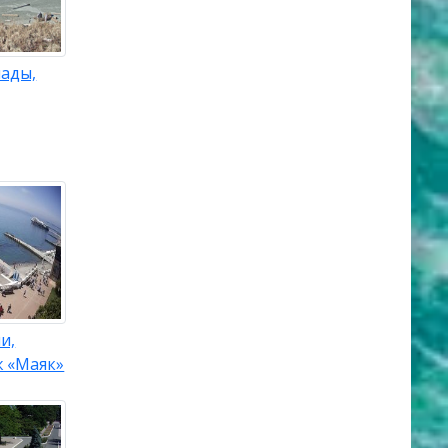
нады,
и,
ж «Маяк»