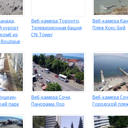
анада,
Веб-камера Торонто,
Веб-камера Ка
 курорт
Телевизионная башня
Пляж Кокс-Бей
ккомб из
CN Tower
 Boutique
Пушкин,
Веб-камера Сочи,
Веб-камера Соч
кий парк
Панорама Лоо
Городской пля