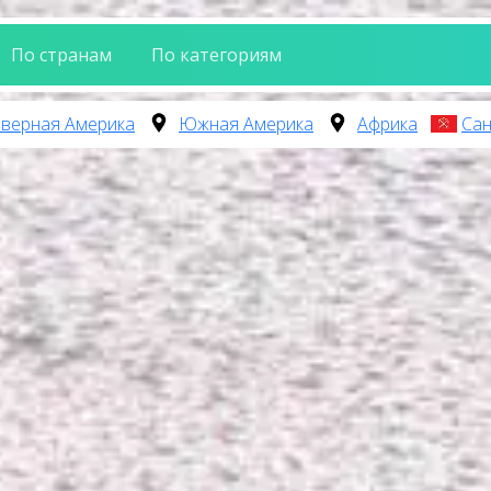
По странам
По категориям
верная Америка
Южная Америка
Африка
Сан