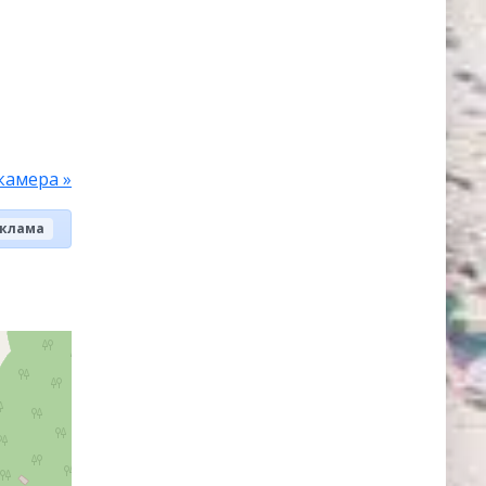
камера »
клама