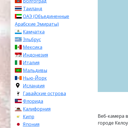
Волгоград
Таиланд
ОАЭ (Объединенные
Арабские Эмираты)
Камчатка
Эльбрус
Мексика
Индонезия
Италия
Мальдивы
Нью-Йорк
Исландия
Гавайские острова
Флорида
Калифорния
Веб-камера 
Кипр
городе Келоу
Япония