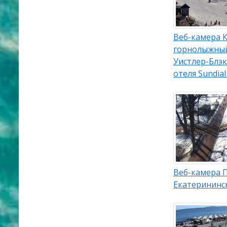
Веб-камера К
горнолыжный
Уистлер-Блэ
отеля Sundial
Веб-камера 
Екатерининс