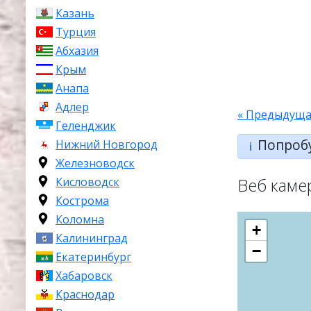
Казань
Турция
Абхазия
Крым
Анапа
Адлер
« Предыдуща
Геленджик
Попроб
Нижний Новгород
ℹ️
Железноводск
Веб каме
Кисловодск
Кострома
Коломна
+
Калининград
−
Екатеринбург
Хабаровск
Краснодар