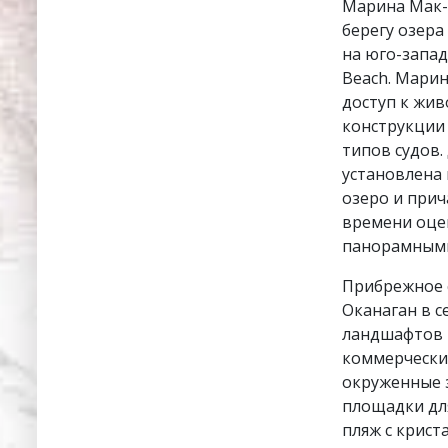
Марина Мак-К
берегу озера
на юго-запа
Beach. Марин
доступ к жив
конструкции
типов судов.
установлена
озеро и прич
времени оцен
панорамными
Прибрежное с
Оканаган в с
ландшафтов и
коммерческие
окруженные 
площадки для
пляж с крист