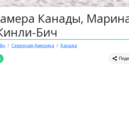
камера Канады, Марин
Кинли-Бич
йн
Северная Америка
Канада
ы
Поде