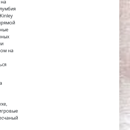
 на
олумбия
Kinley
 прямой
ьные
чных
ми
дом на
ься
а
хе,
игровые
песчаный