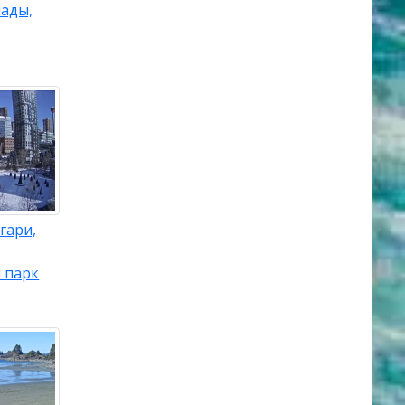
нады,
гари,
 парк