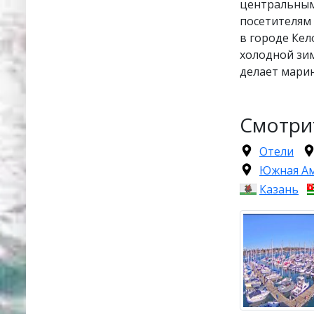
центральным
посетителям
в городе Кел
холодной зим
делает марин
Смотри
Отели
Южная А
Казань