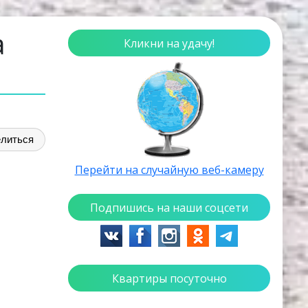
а
Кликни на удачу!
литься
Перейти на случайную веб-камеру
Подпишись на наши соцсети
Квартиры посуточно