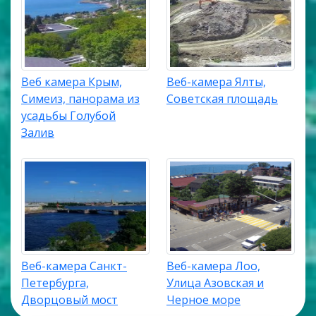
Веб камера Крым,
Веб-камера Ялты,
Симеиз, панорама из
Советская площадь
усадьбы Голубой
Залив
Веб-камера Санкт-
Веб-камера Лоо,
Петербурга,
Улица Азовская и
Дворцовый мост
Черное море