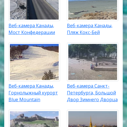
Веб-камера Канады,
Веб-камера Канады,
Мост Конфедерации
Пляж Кокс-Бей
Веб-камера Канады,
Веб-камера Санкт-
Горнолыжный курорт
Петербурга, Большой
Blue Mountain
Двор Зимнего Дворца