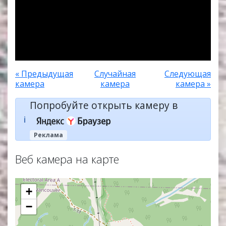
« Предыдущая
Случайная
Следующая
камера
камера
камера »
Попробуйте открыть камеру в
ℹ️
Реклама
Веб камера на карте
+
−