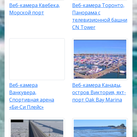
Веб-камера Квебека,
Веб-камера Торонто,
Морской порт
Панорама с
телевизионной башни
CN Tower
Веб-камера
Веб-камера Канады,
Ванкувера,
остров Виктория, яхт-
Спортивная арена
порт Oak Bay Marina
«Би-Си Плейс»