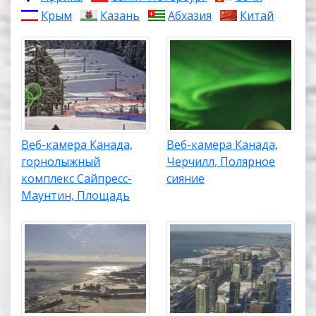
Крым
Казань
Абхазия
Китай
Веб-камера Канада,
Веб-камера Канада,
горнолыжный
Черчилл, Полярное
комплекс Сайпресс-
сияние
Маунтин, Площадь