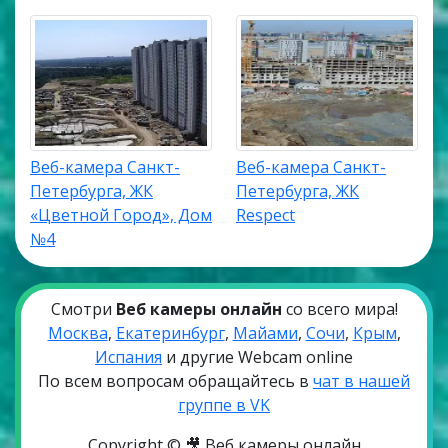
Веб-камера Санкт-
Веб-камера Санкт-
Петербурга, ЖК
Петербурга, ЖК
«Цветной Город», Дом
Respect
№4
Смотри
Веб камеры онлайн
со всего мира!
Москва
,
Екатеринбург
,
Майами
,
Сочи
,
Крым
,
Испания
и другие Webcam online
По всем вопросам обращайтесь в
чат в нашей
группе в VK
Copyright © 🎥 Веб камеры онлайн