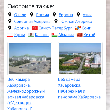
Смотрите также:
Отели
Россия
Европа
Азия
Северная Америка
Южная Америка
Африка
Санкт-Петербург
Сочи
Крым
Казань
Абхазия
Китай
Веб камера
Веб камера
Хабаровска,
Хабаровска,
Железнодорожный
Набережная и
вокзал Хабаровска
панорама Хабаровска
(ЖД станция
Хабаровск-1)