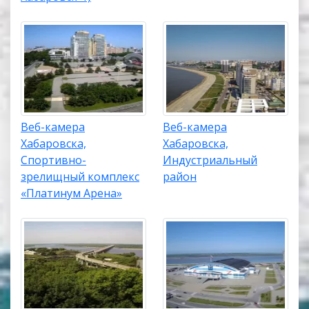
Веб-камера
Веб-камера
Хабаровска,
Хабаровска,
Спортивно-
Индустриальный
зрелищный комплекс
район
«Платинум Арена»