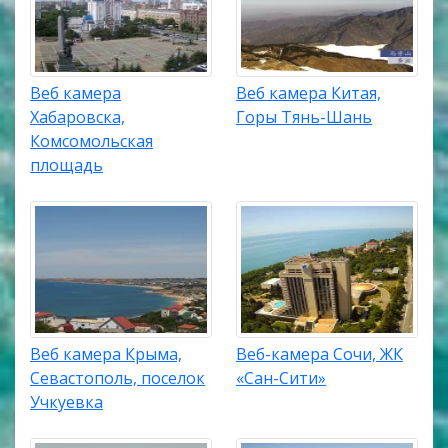
Веб камера
Веб камера Китая,
Хабаровска,
Горы Тянь-Шань
Комсомольская
площадь
Веб камера Крыма,
Веб-камера Сочи, ЖК
Севастополь, поселок
«Сан-Сити»
Учкуевка