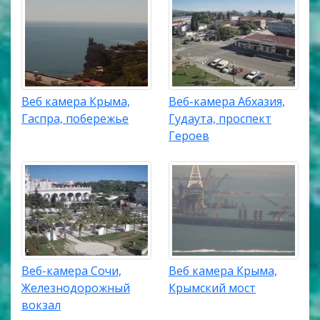
Веб камера Крыма,
Веб-камера Абхазия,
Гаспра, побережье
Гудаута, проспект
Героев
Веб-камера Сочи,
Веб камера Крыма,
Железнодорожный
Крымский мост
вокзал