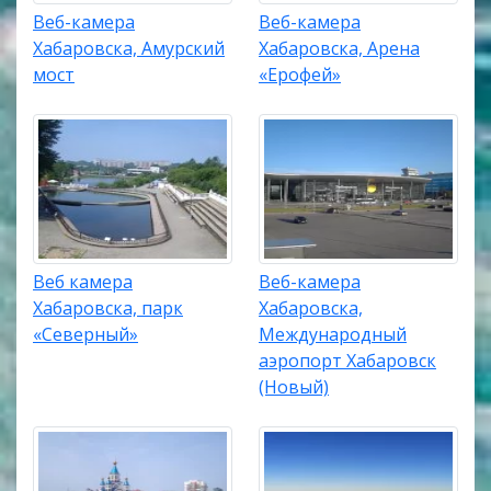
Веб-камера
Веб-камера
Хабаровска, Амурский
Хабаровска, Арена
мост
«Ерофей»
Веб камера
Веб-камера
Хабаровска, парк
Хабаровска,
«Северный»
Международный
аэропорт Хабаровск
(Новый)