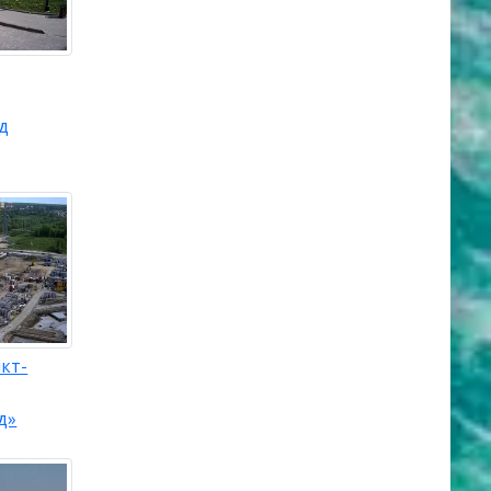
д
кт-
д»