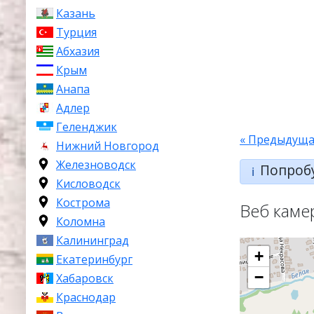
Казань
Турция
Абхазия
Крым
Анапа
Адлер
Геленджик
« Предыдуща
Нижний Новгород
Железноводск
Попроб
ℹ️
Кисловодск
Кострома
Веб каме
Коломна
Калининград
+
Екатеринбург
−
Хабаровск
Краснодар