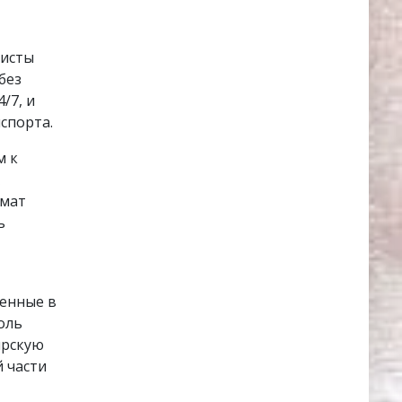
листы
без
/7, и
спорта.
м к
рмат
ь
женные в
оль
ирскую
 части