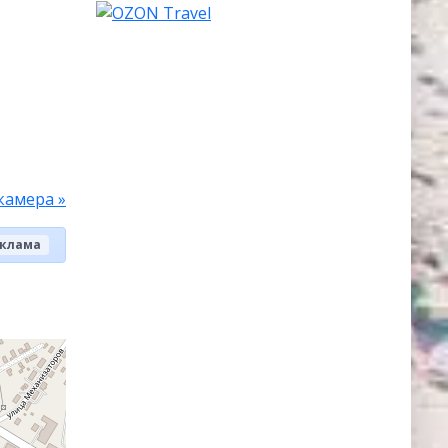
камера »
клама