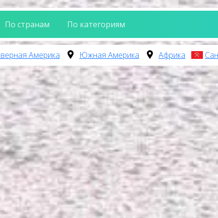
По странам
По категориям
верная Америка
Южная Америка
Африка
Сан