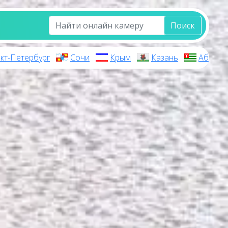
Поиск
кт-Петербург
Сочи
Крым
Казань
Абхази