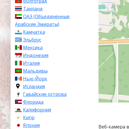
Волгоград
Таиланд
ОАЭ (Объединенные
Арабские Эмираты)
Камчатка
Эльбрус
Мексика
Индонезия
Италия
Мальдивы
Нью-Йорк
Исландия
Гавайские острова
Флорида
Калифорния
Кипр
Япония
Веб-камера 