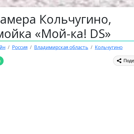
камера Кольчугино,
мойка «Мой-ка! DS»
йн
Россия
Владимирская область
Кольчугино
ы
Поде