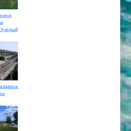
ники,
 и
 Ученый
адимира,
ды