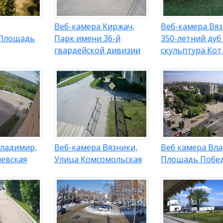
Веб-камера Киржач,
Веб-камера Вяз
 Площадь
Парк имени 36-й
350-летний дуб
гвардейской дивизии
скульптура Кот
Владимир,
Веб-камера Вязники,
Веб камера Вл
иевская
Улица Комсомольская
Площадь Побе