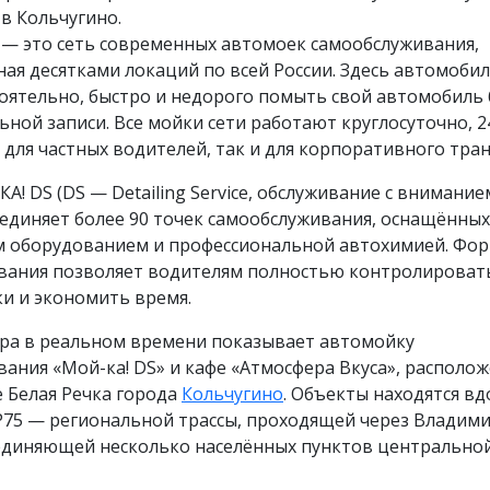
 в Кольчугино.
 — это сеть современных автомоек самообслуживания,
ая десятками локаций по всей России. Здесь автомоби
оятельно, быстро и недорого помыть свой автомобиль 
ной записи. Все мойки сети работают круглосуточно, 24
 для частных водителей, так и для корпоративного тран
А! DS (DS — Detailing Service, обслуживание с внимание
единяет более 90 точек самообслуживания, оснащённых
 оборудованием и профессиональной автохимией. Фо
вания позволяет водителям полностью контролироват
и и экономить время.
ера в реальном времени показывает автомойку
ания «Мой-ка! DS» и кафе «Атмосфера Вкуса», располо
 Белая Речка города
Кольчугино
. Объекты находятся вд
Р75 — региональной трассы, проходящей через Владим
оединяющей несколько населённых пунктов центральной