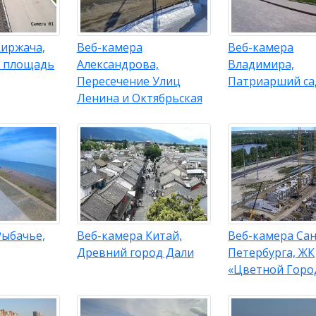
Киржача,
Веб-камера
Веб-камера
 площадь
Александрова,
Владимира,
Пересечение Улиц
Патриарший са
Ленина и Октябрьская
Рыбачье,
Веб-камера Китай,
Веб-камера Сан
Древний город Дали
Петербурга, ЖК
«Цветной Горо