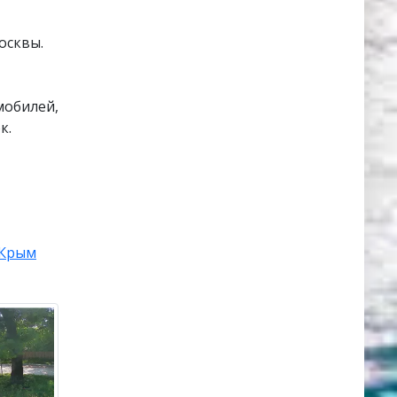
осквы.
мобилей,
к.
Крым