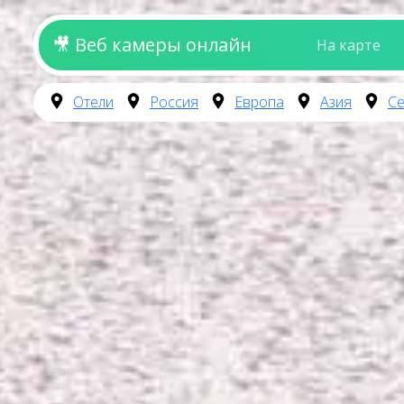
🎥 Веб камеры онлайн
На карте
Отели
Россия
Европа
Азия
Се