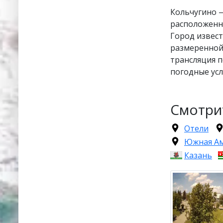
Кольчугино 
расположенны
Город извест
размеренной
трансляция 
погодные усл
Смотри
Отели
Южная А
Казань