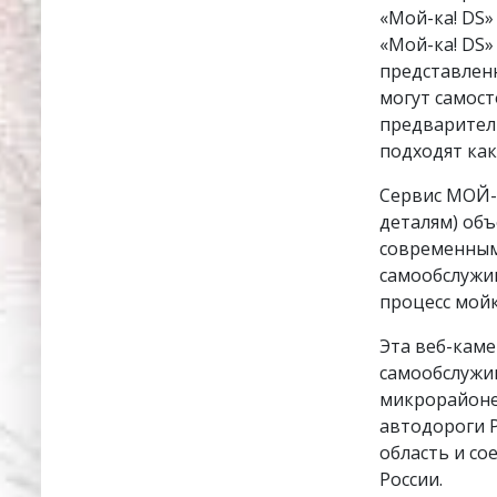
«Мой-ка! DS»
«Мой-ка! DS»
представленн
могут самост
предваритель
подходят как
Сервис МОЙ-К
деталям) объ
современным
самообслужи
процесс мойк
Эта веб-кам
самообслужив
микрорайоне
автодороги 
область и с
России.