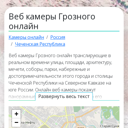
Веб камеры Грозного
онлайн
Камеры онлайн
Россия
Чеченская Республика
Веб камеры Грозного онлайн транслирующие в
реальном времени улицы, площади, архитектуру,
мечети, соборы, парки, набережные и
достопримечательности этого города и столицы
Чеченской Республики на Северном Кавказе на
юге России. Онлайн веб камеры покажут
Развернуть весь текст
панорамные виды города, окружающую его
природу и помогут узнать актуальную погоду в
Грозном прямо сейчас. Веб камеры работают в
+
прямом эфире, а некоторые из них транслируют
−
изображение со звуком. Популярные онлайн веб