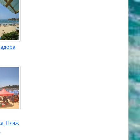
адора,
а, Пляж
а