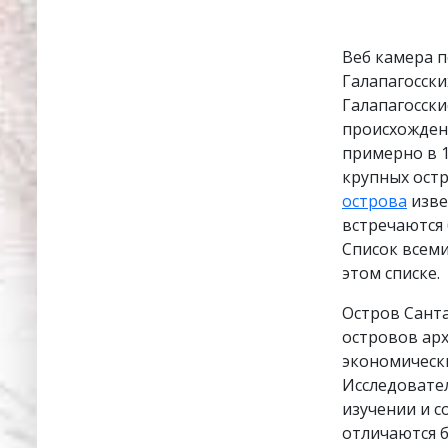
Веб камера п
Галапагосски
Галапагосски
происхожден
примерно в 1
крупных остр
острова
изве
встречаются 
Список всем
этом списке.
Остров Санта
островов арх
экономически
Исследовате
изучении и с
отличаются 