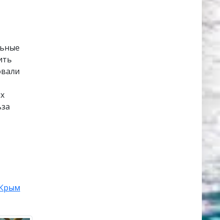
льные
ить
овали
ых
ьза
Крым