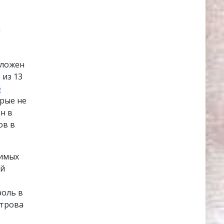
а
оложен
 из 13
е
рые не
н в
ов в
чимых
ый
роль в
строва