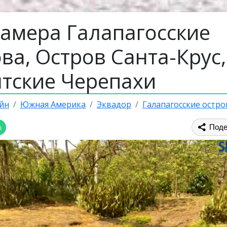
камера Галапагосские
ва, Остров Санта-Крус,
нтские Черепахи
йн
Южная Америка
Эквадор
Галапагосские остро
ы
Поде