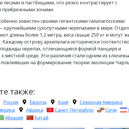
 лесами и пастбищами, что резко контрастирует с
 прибрежными зонами.
собенно известен своими гигантскими галапагосскими
— крупнейшими сухопутными черепахами в мире. Отде
ают длины более 1,2 метра, веса свыше 250 кг и могут ж
т. Каждому острову архипелага исторически соответств
 подвиды черепах, отличающиеся формой панциря и
к местной среде. Эти различия стали одним из ключев
 повлиявших на формирование теории эволюции Чарл
те также:
Россия
Европа
Азия
Северная Америка
мерика
Африка
Санкт-Петербург
Сочи
Абхазия
Китай