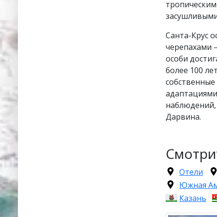
тропическими
засушливыми
Санта-Крус о
черепахами 
особи достиг
более 100 ле
собственные
адаптациями 
наблюдений,
Дарвина.
Смотри
Отели
Южная А
Казань