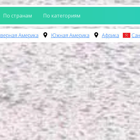
По странам
По категориям
верная Америка
Южная Америка
Африка
Сан