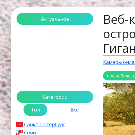
Веб-
Актуальное
остро
Загрузка...
Гига
Камеры онла
✈ Авиабилет
Категории
Топ
Все
Санкт-Петербург
Сочи