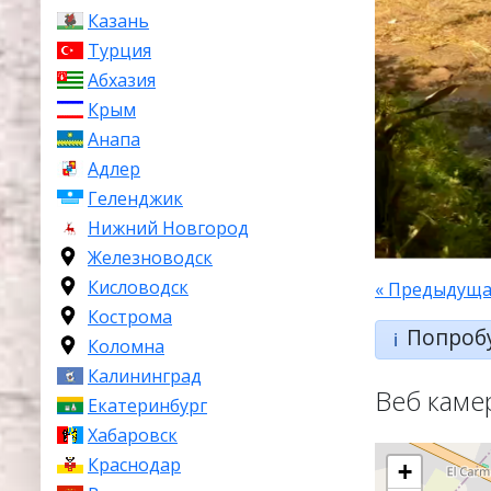
Казань
Турция
Абхазия
Крым
Анапа
Адлер
Геленджик
Нижний Новгород
Железноводск
Кисловодск
« Предыдуща
Кострома
Попроб
ℹ️
Коломна
Калининград
Веб каме
Екатеринбург
Хабаровск
Краснодар
+