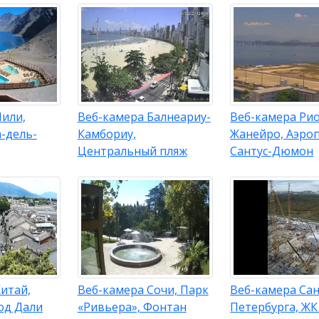
Чили,
Веб-камера Балнеариу-
Веб-камера Рио
-дель-
Камбориу,
Жанейро, Аэро
Центральный пляж
Сантус-Дюмон
итай,
Веб-камера Сочи, Парк
Веб-камера Сан
од Дали
«Ривьера», Фонтан
Петербурга, ЖК