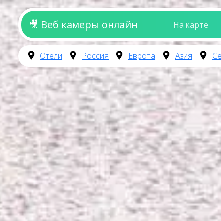
🎥 Веб камеры онлайн
На карте
Отели
Россия
Европа
Азия
Се