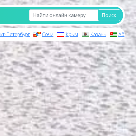
Поиск
кт-Петербург
Сочи
Крым
Казань
Абхази