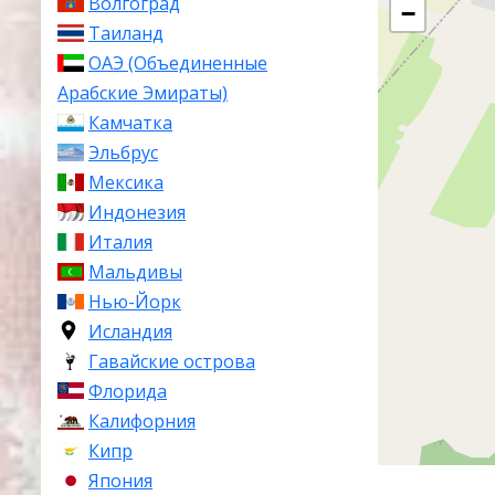
Волгоград
−
Таиланд
ОАЭ (Объединенные
Арабские Эмираты)
Камчатка
Эльбрус
Мексика
Индонезия
Италия
Мальдивы
Нью-Йорк
Исландия
Гавайские острова
Флорида
Калифорния
Кипр
Япония