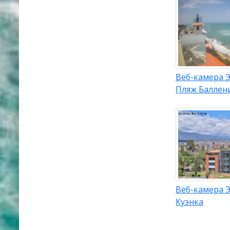
Веб-камера 
Пляж Баллен
Веб-камера 
Куэнка