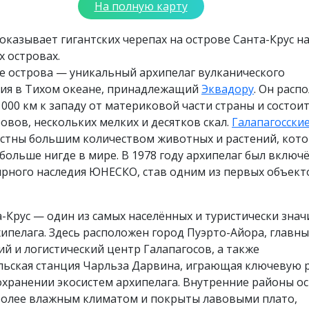
На полную карту
оказывает гигантских черепах на острове Санта-Крус н
х островах.
е острова — уникальный архипелаг вулканического
ия в Тихом океане, принадлежащий
Эквадору
. Он расп
000 км к западу от материковой части страны и состоит
овов, нескольких мелких и десятков скал.
Галапагосски
стны большим количеством животных и растений, кото
больше нигде в мире. В 1978 году архипелаг был включё
ирного наследия ЮНЕСКО, став одним из первых объект
-Крус — один из самых населённых и туристически зна
ипелага. Здесь расположен город Пуэрто-Айора, главн
й и логистический центр Галапагосов, а также
льская станция Чарльза Дарвина, играющая ключевую 
охранении экосистем архипелага. Внутренние районы о
более влажным климатом и покрыты лавовыми плато,