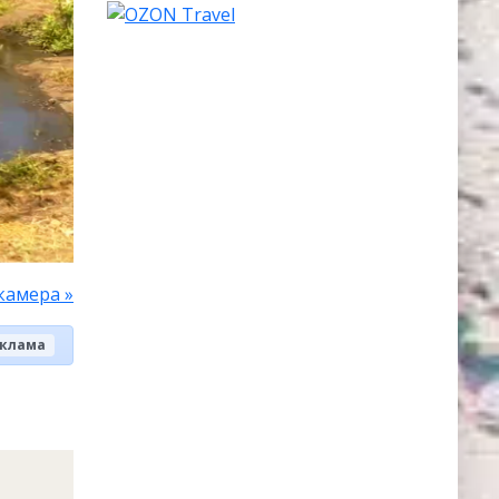
камера »
клама