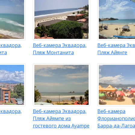
Эквадора,
Веб-камера Эквадора,
Веб-камера Экв
ита
Пляж Монтанита
Пляж Айянге
Эквадора,
Веб-камера Эквадора,
Веб-камера
Пляж Айямпе из
Флорианополис
гостевого дома Ayampe
Барра-да-Лаго