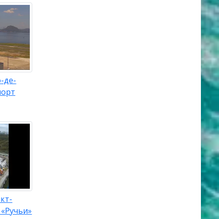
-де-
порт
кт-
 «Ручьи»