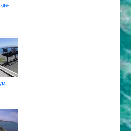
-де-
ум,