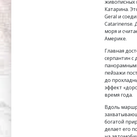
живописных г
Катарина. Эт
Geral и соед
Catarinense.
моря и счита
Америке.
Главная дос
серпантин с 
панорамными
пейзажи пост
до прохладны
эффект «доро
время года.
Вдоль маршр
захватывающ
богатой прир
делает его п
на автомобил