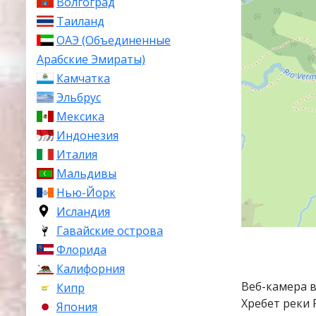
Волгоград
Таиланд
ОАЭ (Объединенные
Арабские Эмираты)
Камчатка
Эльбрус
Мексика
Индонезия
Италия
Мальдивы
Нью-Йорк
Исландия
Гавайские острова
Флорида
Калифорния
Веб-камера в
Кипр
Хребет реки Р
Япония