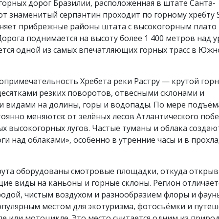
орных дорог Бразилии, расположенная в штате Санта-
от знаменитый серпантин проходит по горному хребту 
иняет прибрежные районы штата с высокогорным плато 
 Дорога поднимается на высоту более 1 400 метров над 
ется одной из самых впечатляющих горных трасс в Южн
топримечательность Хребета реки Растру — крутой гор
десятками резких поворотов, отвесными склонами и
 видами на долины, горы и водопады. По мере подъём
оянно меняются: от зелёных лесов Атлантического поб
х высокогорных лугов. Частые туманы и облака создаю
ги над облаками», особенно в утренние часы и в прохл
ута оборудованы смотровые площадки, откуда открыв
ие виды на каньоны и горные склоны. Регион отличает
одой, чистым воздухом и разнообразием флоры и фауны
опулярным местом для экотуризма, фотосъёмки и путе
е или мотоцикле. Это место считается одним из приро