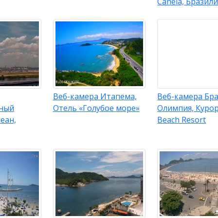
Canela, Бразили
Веб-камера Итапема,
Веб-камера Бра
ный
Отель «Голубое море»
Олимпия, Курор
еан,
Beach Resort