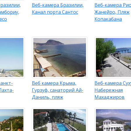
Бразилии,
Веб-камера Бразилии,
Веб-камера Рио
амбориу,
Канал порта Сантос
Жанейро, Пляж
есо
Копакабана
анкт-
Веб камера Крыма,
Веб-камера Сух
Лахта-
Гурзуф, санаторий Ай-
Набережная
Даниль, пляж
Махаджиров