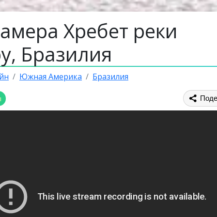
камера Хребет реки
у, Бразилия
йн
Южная Америка
Бразилия
ы
Поде