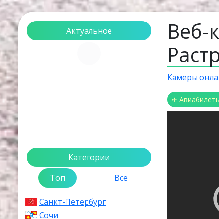
Веб-
Актуальное
Растр
Загрузка...
Камеры онла
✈ Авиабилет
Категории
Топ
Все
Санкт-Петербург
Сочи