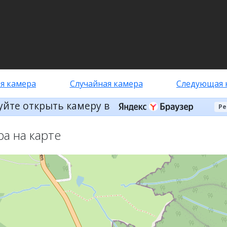
я камера
Случайная камера
Следующая 
уйте открыть камеру в
Ре
ра на карте