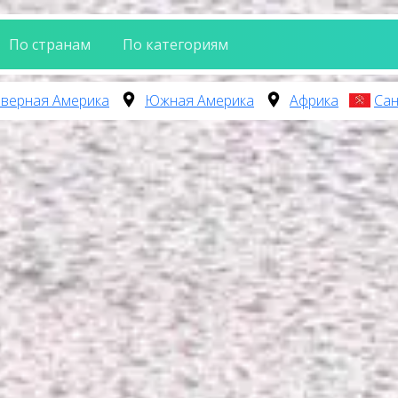
По странам
По категориям
верная Америка
Южная Америка
Африка
Сан