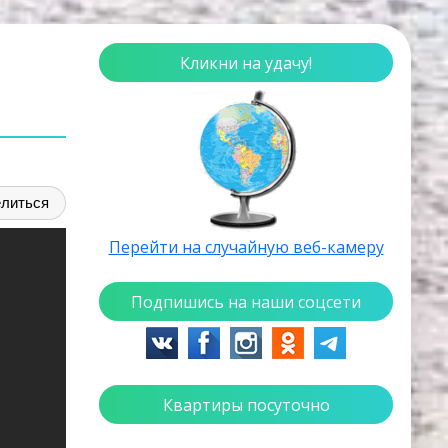
Кликни на удачу!
литься
Перейти на случайную веб-камеру
Подпишись на наши соцсети
Квартиры посуточно