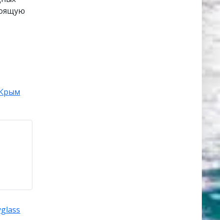
тоящую
Крым
glass