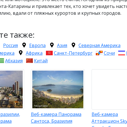
та-Катарины и привлекает тех, кто хочет увидеть нас
лию, вдали от пляжных курортов и крупных городов.
те также:
Россия
Европа
Азия
Северная Америка
мерика
Африка
Санкт-Петербург
Сочи
Абхазия
Китай
Бразилии,
Веб-камера Панорама
Веб-камера
орама
Сантоса, Бразилия
Аттракцион Sky