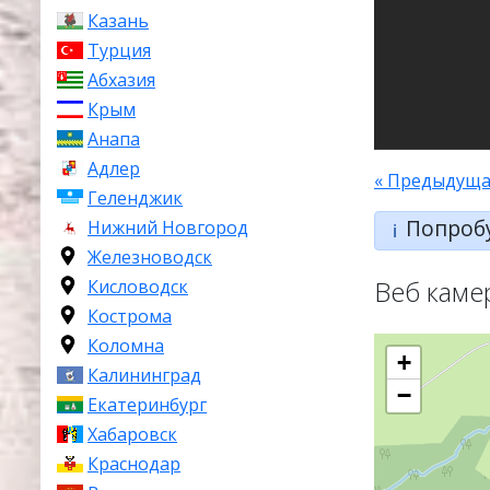
Казань
Турция
Абхазия
Крым
Анапа
Адлер
« Предыдуща
Геленджик
Попроб
Нижний Новгород
ℹ️
Железноводск
Веб каме
Кисловодск
Кострома
Коломна
+
Калининград
−
Екатеринбург
Хабаровск
Краснодар