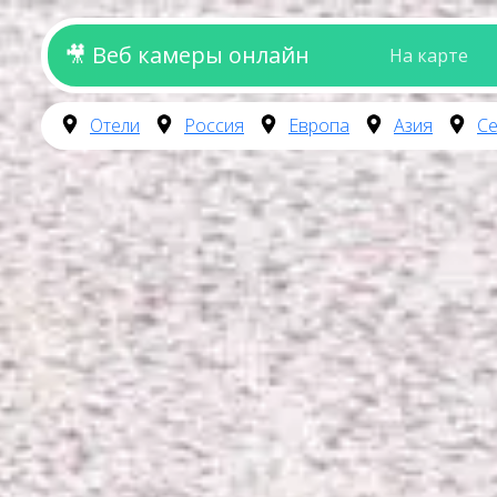
🎥 Веб камеры онлайн
На карте
Отели
Россия
Европа
Азия
Се