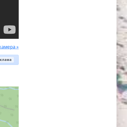
камера »
клама