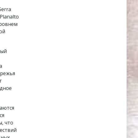
Serra
Planalto
уровнем
ой
ный
а
ережья
т
адное
аются
ся
, что
шествий
дных