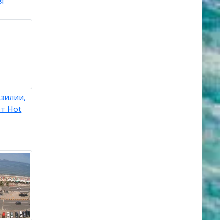
я
зилии,
т Hot