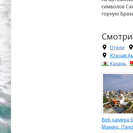
символов Сан
горную Брази
Смотри
Отели
Южная А
Казань
Веб-камера 
Манаус, Пан