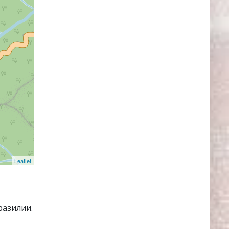
Leaflet
разилии.