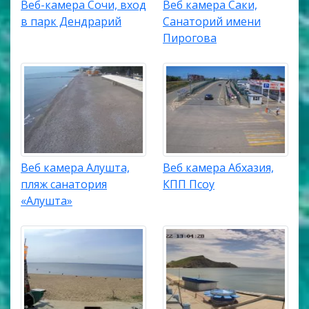
Веб-камера Сочи, вход
Веб камера Саки,
в парк Дендрарий
Санаторий имени
Пирогова
Веб камера Алушта,
Веб камера Абхазия,
пляж санатория
КПП Псоу
«Алушта»