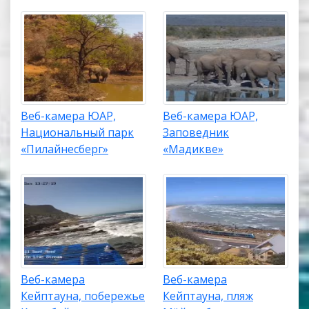
Веб-камера ЮАР,
Веб-камера ЮАР,
Национальный парк
Заповедник
«Пилайнесберг»
«Мадикве»
Веб-камера
Веб-камера
Кейптауна, побережье
Кейптауна, пляж