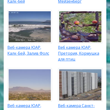
Калк-бей
Мёйзенберг
Веб-камера ЮАР,
Веб камера ЮАР,
Калк-Бей, Залив Фолс
Претория, Кормушка
для птиц
Веб-камера ЮАР,
Веб-камера Санкт-