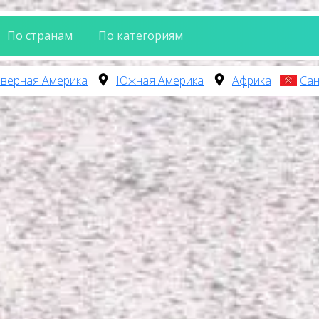
По странам
По категориям
верная Америка
Южная Америка
Африка
Сан