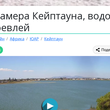
камера Кейптауна, вод
оевлей
йн
Африка
ЮАР
Кейптаун
ы
Поде