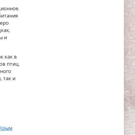
ционное.
битания
зеро
ках,
ы и
к как в
ов птиц.
вного
 так и
Крым