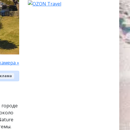
камера »
клама
в городе
около
Nature
темы.