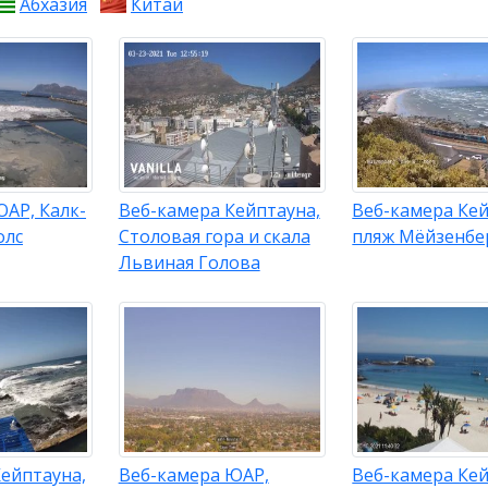
Абхазия
Китай
АР, Калк-
Веб-камера Кейптауна,
Веб-камера Кей
олс
Столовая гора и скала
пляж Мёйзенбе
Львиная Голова
ейптауна,
Веб-камера ЮАР,
Веб-камера Кей