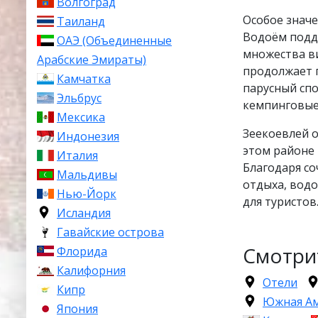
Волгоград
Особое значе
Таиланд
Водоём подд
ОАЭ (Объединенные
множества ви
Арабские Эмираты)
продолжает п
Камчатка
парусный спо
Эльбрус
кемпинговые
Мексика
Зеекоевлей о
Индонезия
этом районе
Италия
Благодаря с
Мальдивы
отдыха, водо
Нью-Йорк
для туристов
Исландия
Гавайские острова
Смотри
Флорида
Калифорния
Отели
Кипр
Южная А
Япония