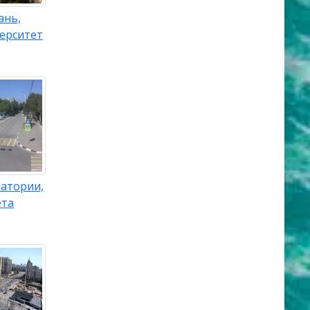
ань,
ерситет
патории,
ета