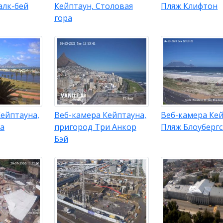
алк-бей
Кейптаун, Столовая
Пляж Клифтон
гора
ейптауна,
Веб-камера Кейптауна,
Веб-камера Кей
ра
пригород Три Анкор
Пляж Блоуберг
Бэй