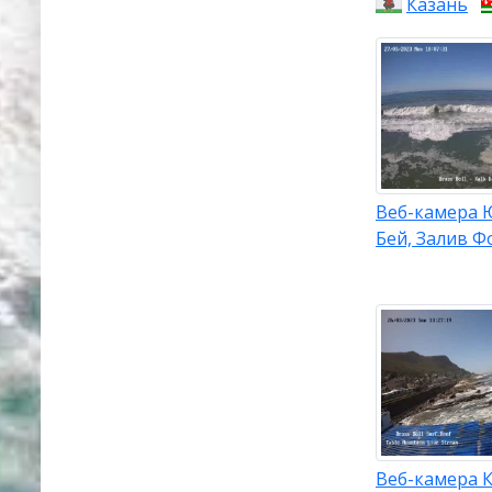
Казань
Веб-камера Ю
Бей, Залив Ф
Веб-камера К