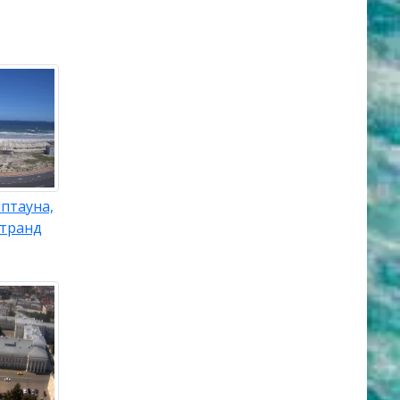
птауна,
странд