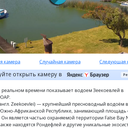
я камера
Случайная камера
Следующая 
уйте открыть камеру в
Ре
в реальном времени показывает водоем Зеекоевлей в
 ЮАР.
англ. Zeekoevlei) — крупнейший пресноводный водоём 
Южно-Африканской Республике, занимающий площадь 
. Он является частью охраняемой территории False Bay 
 также находятся Рондефлей и другие уникальные экосис