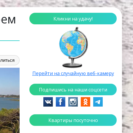
оем
Кликни на удачу!
литься
Перейти на случайную веб-камеру
Подпишись на наши соцсети
Квартиры посуточно