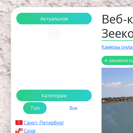
Веб-
Актуальное
Зеек
Загрузка...
Камеры онла
✈ Авиабилет
Категории
Топ
Все
Санкт-Петербург
Сочи