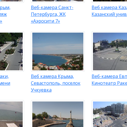
Крым,
Веб-камера Санкт-
Веб камера Каз
ляж
Петербурга, ЖК
Казанский унив
»
«Аэросити 7»
аки,
Веб камера Крыма,
Веб-камера Ев
мени
Севастополь, поселок
Кинотеатр Рак
Учкуевка