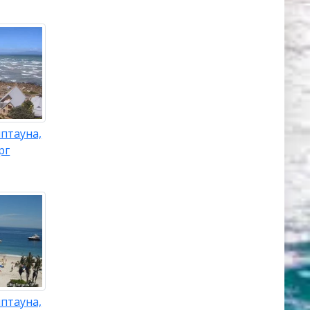
птауна,
рг
птауна,