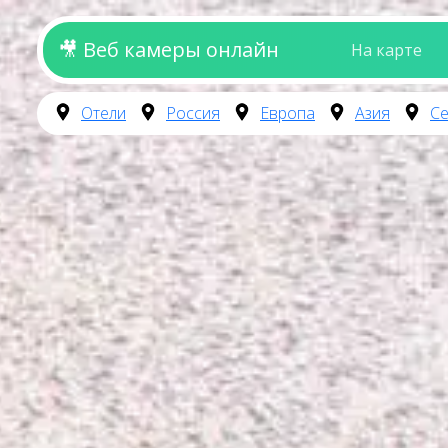
🎥 Веб камеры онлайн
На карте
Отели
Россия
Европа
Азия
Се