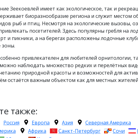
ние Зеекоевлей имеет как экологическое, так и рекреа
ерживает биоразнообразие региона и служит местом о
дов рыб и птиц. Несмотря на экологические вызовы, о
ривлекать посетителей. Здесь популярны гребля на лод
рт и пикники, а на берегах расположены лодочные клуб
 зоны.
собенно привлекателен для любителей орнитологии, та
 можно наблюдать множество редких и перелётных вид
очетанию природной красоты и возможностей для акти
ём остаётся важным объектом как для местных жителей,
.
те также:
Россия
Европа
Азия
Северная Америка
мерика
Африка
Санкт-Петербург
Сочи