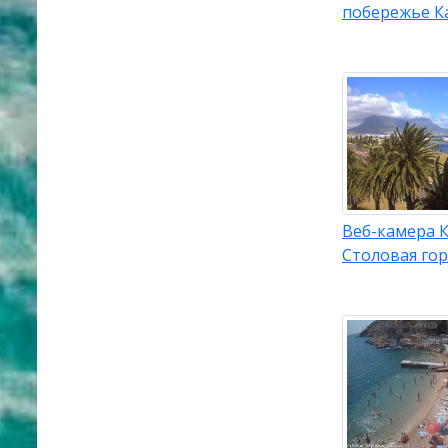
побережье К
Веб-камера К
Столовая го