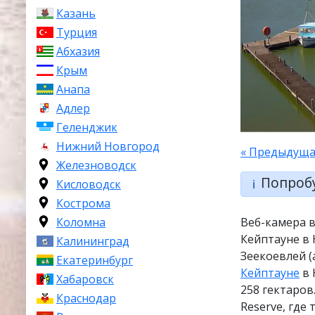
Казань
Турция
Абхазия
Крым
Анапа
Адлер
Геленджик
Нижний Новгород
« Предыдуща
Железноводск
Попроб
ℹ️
Кисловодск
Кострома
Коломна
Веб-камера 
Кейптауне в
Калининград
Зеекоевлей (
Екатеринбург
Кейптауне
в 
Хабаровск
258 гектаров
Краснодар
Reserve, где