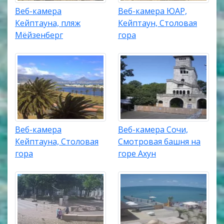
Веб-камера
Веб-камера ЮАР,
Кейптауна, пляж
Кейптаун, Столовая
Мёйзенберг
гора
Веб-камера
Веб-камера Сочи,
Кейптауна, Столовая
Смотровая башня на
гора
горе Ахун