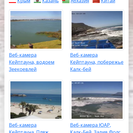
Крым
Казань
Абхазия
Китай
Веб-камера
Веб-камера
Кейптауна, водоем
Кейптауна, побережье
Зеекоевлей
Калк-бей
Веб-камера
Веб-камера ЮАР,
Кейптауна, Пляж
Калк-Бей, Залив Фолс