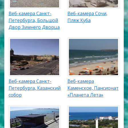
Веб-камера Санкт-
Веб-камера Сочи,
Петербурга, Большой
Пляж Куба
Двор Зимнего Дворца
Веб-камера Санкт-
Веб-камера
Петербурга, Казанский
Каменское, Пансионат
собор
«Планета Лета»