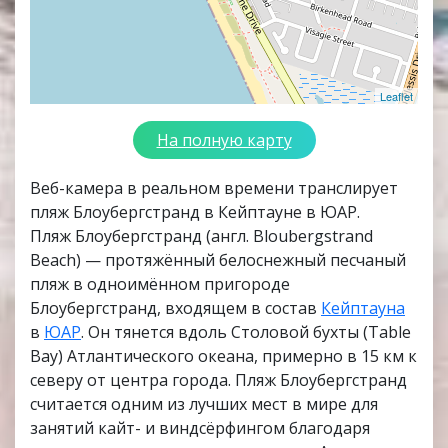
Leaflet
На полную карту
Веб-камера в реальном времени транслирует
пляж Блоубергстранд в Кейптауне в ЮАР.
Пляж Блоубергстранд (англ. Bloubergstrand
Beach) — протяжённый белоснежный песчаный
пляж в одноимённом пригороде
Блоубергстранд, входящем в состав
Кейптауна
в
ЮАР
. Он тянется вдоль Столовой бухты (Table
Bay) Атлантического океана, примерно в 15 км к
северу от центра города. Пляж Блоубергстранд
считается одним из лучших мест в мире для
занятий кайт- и виндсёрфингом благодаря