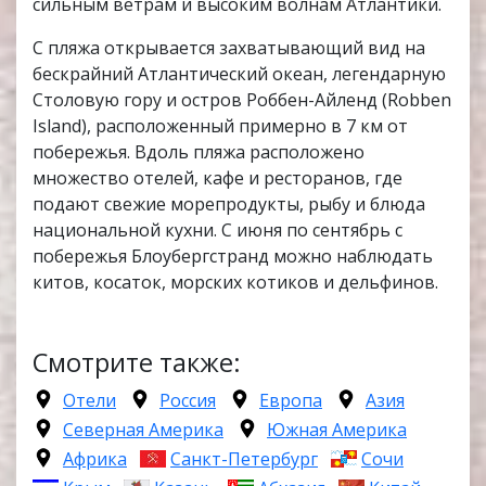
сильным ветрам и высоким волнам Атлантики.
С пляжа открывается захватывающий вид на
бескрайний Атлантический океан, легендарную
Столовую гору и остров Роббен-Айленд (Robben
Island), расположенный примерно в 7 км от
побережья. Вдоль пляжа расположено
множество отелей, кафе и ресторанов, где
подают свежие морепродукты, рыбу и блюда
национальной кухни. С июня по сентябрь с
побережья Блоубергстранд можно наблюдать
китов, косаток, морских котиков и дельфинов.
Смотрите также:
Отели
Россия
Европа
Азия
Северная Америка
Южная Америка
Африка
Санкт-Петербург
Сочи