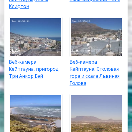
Клифтон
Веб-камера
Веб-камера
Кейптауна, пригород
Кейптауна, Столовая
Три Анкор Бэй
гора и скала Львиная
Голова