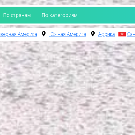
По странам
По категориям
верная Америка
Южная Америка
Африка
Сан