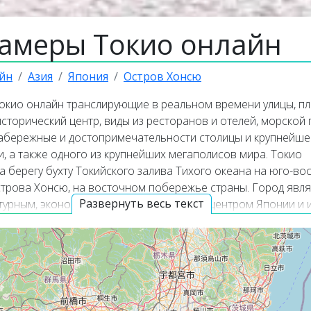
камеры Токио онлайн
йн
Азия
Япония
Остров Хонсю
окио онлайн транслирующие в реальном времени улицы, п
сторический центр, виды из ресторанов и отелей, морской 
 набережные и достопримечательности столицы и крупнейше
, а также одного из крупнейших мегаполисов мира. Токио
 берегу бухту Токийского залива Тихого океана на юго-во
трова Хонсю, на восточном побережье страны. Город явля
Развернуть весь текст
ьтурным, экономическим и политическим центром Японии и 
численными небоскребами, современной инфраструктурой
азнообразием. Онлайн веб-камеры покажут панорамные ви
изнь в движении и помогут узнать актуальную погоду в Токи
камеры работают в прямом эфире, а некоторые из них тран
со звуком. Популярные онлайн веб-камеры располагаются 
 списка трансляций. Карта онлайн веб-камер покажет точн