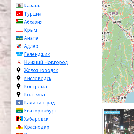
местоположен
Казань
Турция
Кратка
Абхазия
Крым
Город Токио 
Анапа
современного
отличается от
Адлер
«страны восх
Геленджик
достопримеча
Нижний Новгород
Железноводск
Климат
Кисловодск
Туры в Токио
Кострома
популярность 
Коломна
удивительная 
Калининград
Зимой количес
Екатеринбург
наблюдается 
Хабаровск
четко спланир
Краснодар