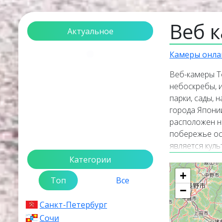
Веб 
Актуальное
Загрузка...
Камеры онла
Веб-камеры Т
небоскребы, и
парки, сады,
города Японии
расположен на
побережье ос
является кул
своими много
Категории
культурным р
+
Топ
Все
города, его ж
−
сейчас. Веб-
Санкт-Петербург
изображение 
верхней части
Сочи