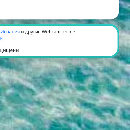
,
Испания
и другие Webcam online
VK
ащищены