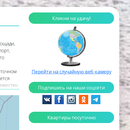
Кликни на удачу!
лощади,
порт,
го
сточном
Перейти на случайную веб-камеру
ется
известен
Подпишись на наши соцсети
 и
ды
о прямо
слируют
Квартиры посуточно
в
ое