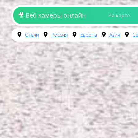
🎥 Веб камеры онлайн
На карте
Отели
Россия
Европа
Азия
Се