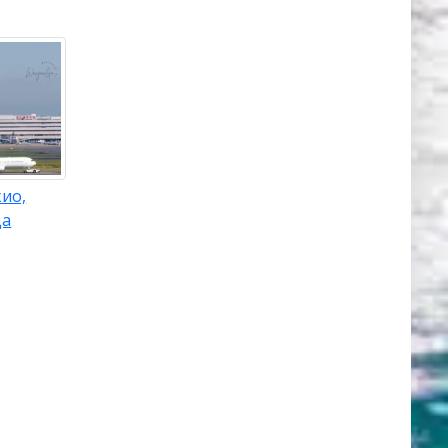
женов,
ть один
 Для
орые
даря
ная
ио,
да