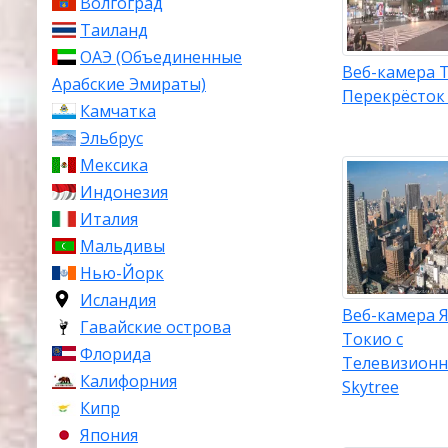
Достоп
Волгоград
Таиланд
Путешествие 
ОАЭ (Объединенные
Веб-камера 
возможность о
Арабские Эмираты)
Перекрёсток
тематическог
Камчатка
героям совре
Эльбрус
расположенны
Мексика
старинному за
Индонезия
и многочисле
разных стран.
Италия
Мальдивы
Невозможно п
Нью-Йорк
будет посвящ
Исландия
из самых круп
Веб-камера 
Гавайские острова
«Джибури».
Токио с
Флорида
Телевизионн
В первую оче
Калифорния
Skytree
маленьких по
Кипр
не останутся 
Япония
парка множес