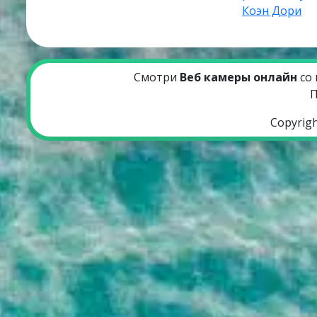
Коэн Дори
Смотри
Веб камеры онлайн
со 
П
Copyrig