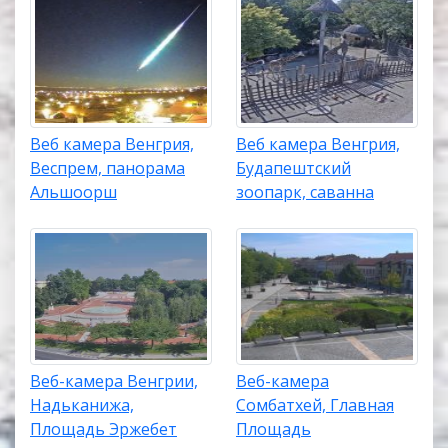
Веб камера Венгрия,
Веб камера Венгрия,
Веспрем, панорама
Будапештский
Альшоорш
зоопарк, саванна
Веб-камера Венгрии,
Веб-камера
Надьканижа,
Сомбатхей, Главная
Площадь Эржебет
Площадь