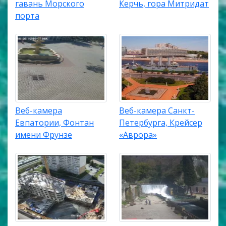
гавань Морского
Керчь, гора Митридат
порта
Веб-камера
Веб-камера Санкт-
Евпатории, Фонтан
Петербурга, Крейсер
имени Фрунзе
«Аврора»