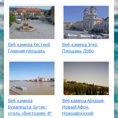
Веб-камера Кестхей,
Веб-камера Эгер,
Главная площадь
Площадь Добо
Веб-камера
Веб камера Абхазия,
Будапешта, Бутик-
Новый Афон,
отель «Виктория» 4*
Новоафонский