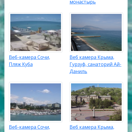
монастырь
Веб-камера Сочи,
Веб камера Крыма,
Пляж Куба
Гурзуф, санаторий Ай-
Даниль
Веб-камера Сочи,
Веб камера Крыма,