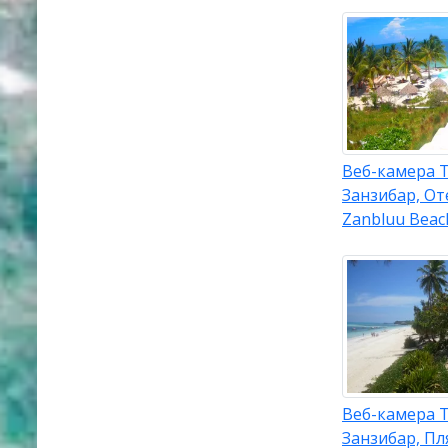
Веб-камера 
Занзибар, От
Zanbluu Beac
Веб-камера 
Занзибар, Пл