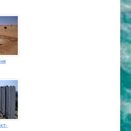
ыня
кт-