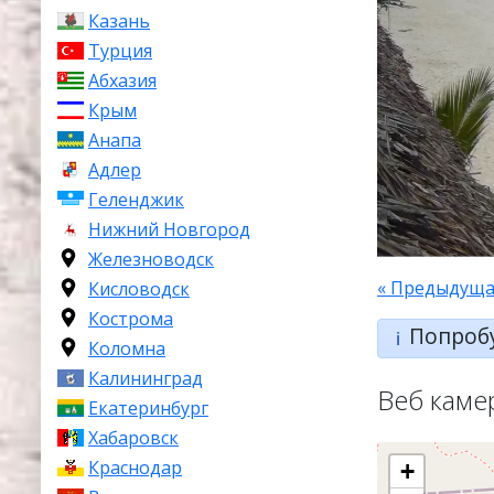
Казань
Турция
Абхазия
Крым
Анапа
Адлер
Геленджик
Нижний Новгород
Железноводск
« Предыдуща
Кисловодск
Кострома
Попроб
ℹ️
Коломна
Калининград
Веб каме
Екатеринбург
Хабаровск
Краснодар
+