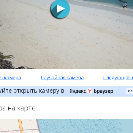
я камера
Случайная камера
Следующая 
уйте открыть камеру в
Ре
ра на карте