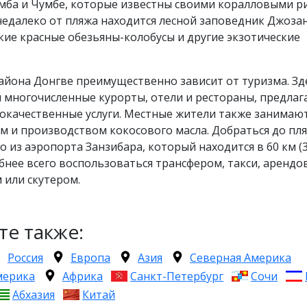
мба и Чумбе, которые известны своими коралловыми р
недалеко от пляжа находится лесной заповедник Джозан
ие красные обезьяны-колобусы и другие экзотические
айона Донгве преимущественно зависит от туризма. Зд
 многочисленные курорты, отели и рестораны, предла
окачественные услуги. Местные жители также занимаю
м и производством кокосового масла. Добраться до пл
 из аэропорта Занзибара, который находится в 60 км (
обнее всего воспользоваться трансфером, такси, аренд
 или скутером.
те также:
Россия
Европа
Азия
Северная Америка
мерика
Африка
Санкт-Петербург
Сочи
Абхазия
Китай