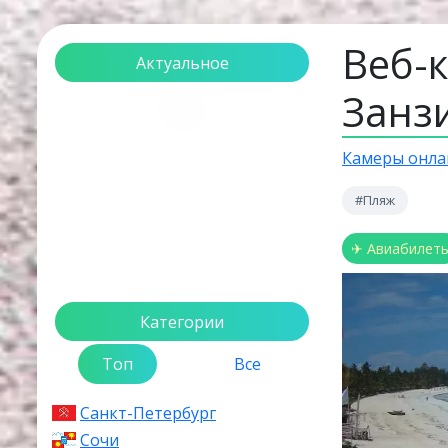
Веб-
Актуальное
Занз
Загрузка...
Камеры онла
#Пляж
✈ Авиабилет
Категории
Топ
Все
Санкт-Петербург
Сочи