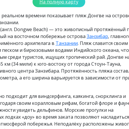
На полную карту
в реальном времени показывает пляж Донгве на остров
анзании.
(англ. Dongwe Beach) — это живописный протяжённый п
ый на восточном побережье острова
Занзибар
, главног
оимённого архипелага в
Танзании
. Пляж славится своим
 песком и бирюзовыми водами Индийского океана, что
ым среди туристов, ищущих тропический рай. Донгве н
5 км (34 мили) к юго-востоку от города Стоун-Тауна,
ивного центра Занзибара. Протяжённость пляжа состав
лометра, а его ширина варьируется в зависимости от п
о подходит для виндсерфинга, каякинга, снорклинга и
годаря своим коралловым рифам, богатой флоре и фаун
жности увидеть дельфинов. Морские прогулки на
 лодках «доу» во время заката позволяют насладиться
атмосферой побережья. Неподалёку расположены живо