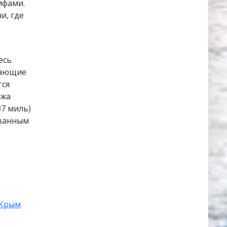
ифами.
и, где
есь
гающие
тся
яжа
37 миль)
ованным
Крым