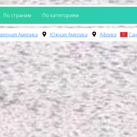
По странам
По категориям
верная Америка
Южная Америка
Африка
Сан