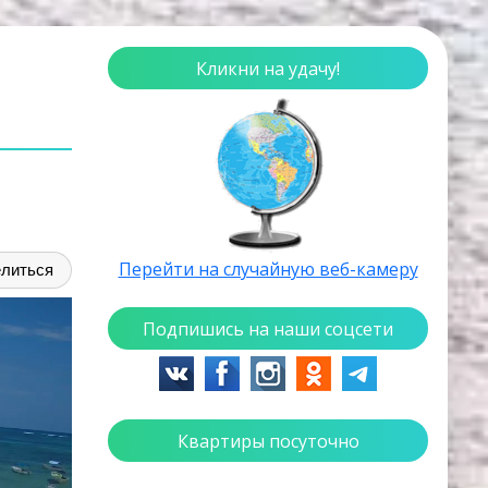
Кликни на удачу!
Перейти на случайную веб-камеру
литься
Подпишись на наши соцсети
Квартиры посуточно