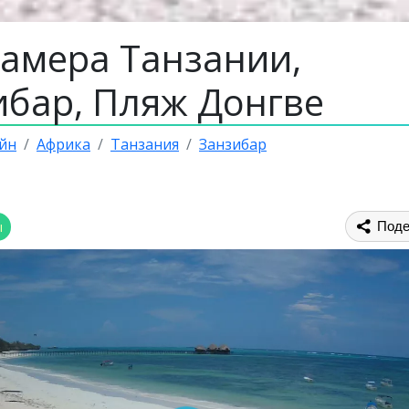
камера Танзании,
ибар, Пляж Донгве
йн
Африка
Танзания
Занзибар
ы
Поде