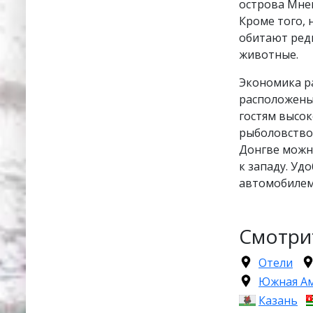
острова Мне
Кроме того, 
обитают редк
животные.
Экономика р
расположены
гостям высок
рыболовство
Донгве можно
к западу. Уд
автомобилем
Смотри
Отели
Южная А
Казань