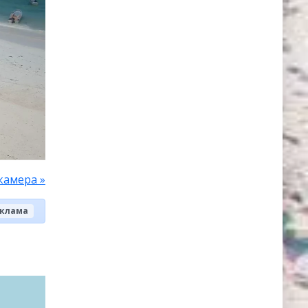
камера »
клама