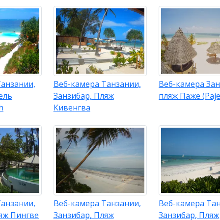
Танзании,
Веб-камера Танзании,
Веб-камера Зан
ель
Занзибар, Пляж
пляж Паже (Paje
h
Кивенгва
Танзании,
Веб-камера Танзании,
Веб-камера Тан
яж Пингве
Занзибар, Пляж
Занзибар, Пляж