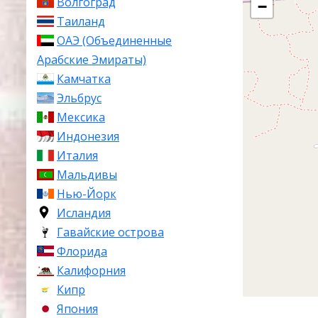
Волгоград
−
Таиланд
ОАЭ (Объединенные
Арабские Эмираты)
Камчатка
Эльбрус
Мексика
Индонезия
Италия
Мальдивы
Нью-Йорк
Исландия
Гавайские острова
Флорида
Калифорния
Кипр
Япония