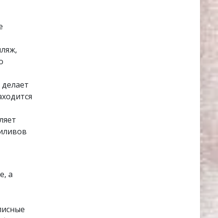
е
ляж,
о
 делает
аходится
ляет
риливов
е, а
писные