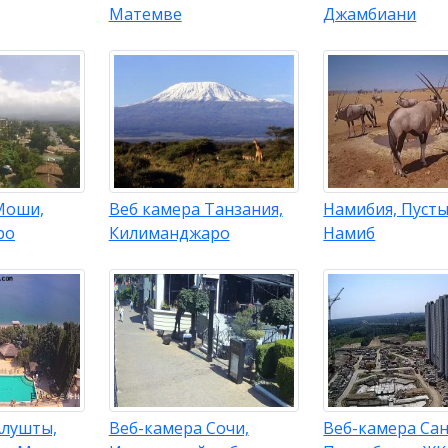
Матемве
Джамбиани
Моши,
Веб камера Танзания,
Намибия, Пуст
ро
Килиманджаро
Намиб
Алушты,
Веб-камера Сочи,
Веб-камера Сан