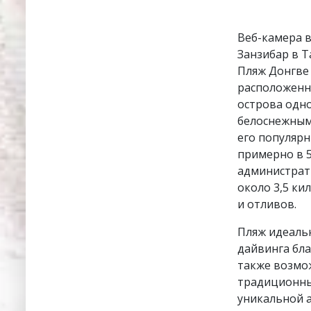
Веб-камера 
Занзибар в Т
Пляж Донгве 
расположенн
острова одн
белоснежным
его популярн
примерно в 5
администрат
около 3,5 ки
и отливов.
Пляж идеальн
дайвинга бла
также возмо
традиционных
уникальной 