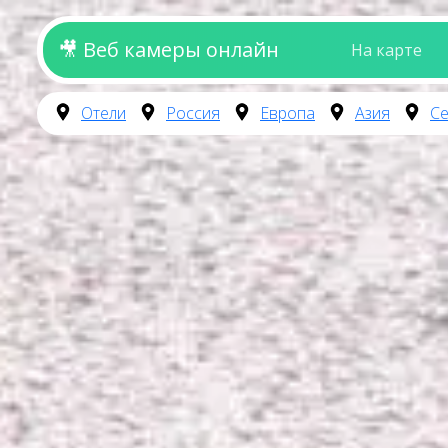
🎥 Веб камеры онлайн
На карте
Отели
Россия
Европа
Азия
Се