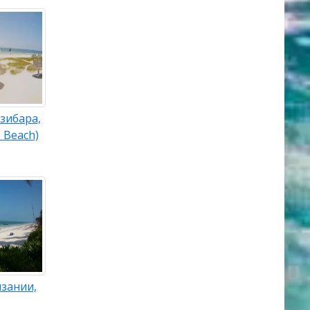
зибара,
 Beach)
зании,