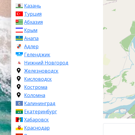
Казань
Кратк
Турция
Абхазия
Железногорс
Крым
администрати
Анапа
образования (
Адлер
статус города
человек, а пл
Геленджик
Нижний Новгород
Железногорск
Железноводск
Атамановского
Кисловодск
Красноярска
.
Кострома
федеральных 
Коломна
Кемерово – Кр
Кызыл – гран
Калининград
железнодорож
Екатеринбург
Хабаровск
История Желе
Краснодар
В конце 1940-