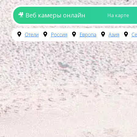
🎥 Веб камеры онлайн
На карте
Отели
Россия
Европа
Азия
Се