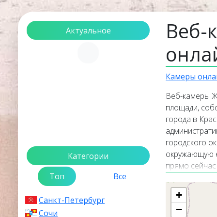
Веб-
Актуальное
онла
Загрузка...
Камеры онла
Веб-камеры Ж
площади, собо
города в Кра
администрати
городского о
окружающую е
Категории
прямо сейчас
Топ
Все
некоторые из
камеры распол
+
Санкт-Петербург
камер покаже
−
Железногорск
Сочи