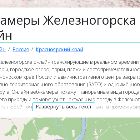
камеры Железногорска
йн
йн
Россия
Красноярский край
елезногорска онлайн транслирующие в реальном времени 
ры, городское озеро, парки, пляжи и достопримечательнос
сноярском крае России и административного центра закрыт
вно-территориального образования (ЗАТО) и одноимённог
круга. Онлайн веб-камеры покажут панорамные виды города
го природу и помогут узнать актуальную погоду в Железно
Развернуть весь текст
 из любой точки мира. Веб-камеры работают в прямом эфир
 них транслируют изображение со звуком. Популярные онла
агаются в верхней части списка трансляций. Карта онлайн
т точное местоположение каждой веб-камеры в городе
е.