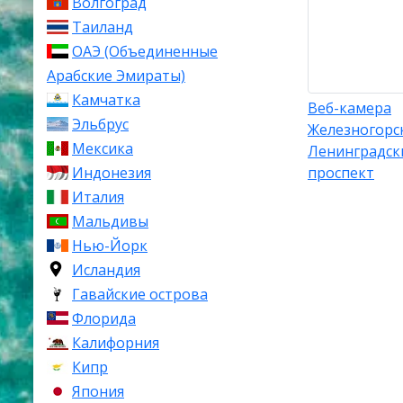
Волгоград
предприятий 
началось стро
Таиланд
Железногорск 
ОАЭ (Объединенные
Арабские Эмираты)
Железногорск 
Камчатка
атомной и ко
Веб-камера
Эльбрус
вклад в научн
Железногорс
Мексика
Ленинградск
Климат
проспект
Индонезия
Италия
Климат в Жел
Мальдивы
значительным
Нью-Йорк
умеренным ко
Исландия
умеренно теп
Гавайские острова
Красноярском,
Флорида
Холодный пери
Калифорния
среднесуточн
Кипр
средним макси
Япония
примерно 3,7 