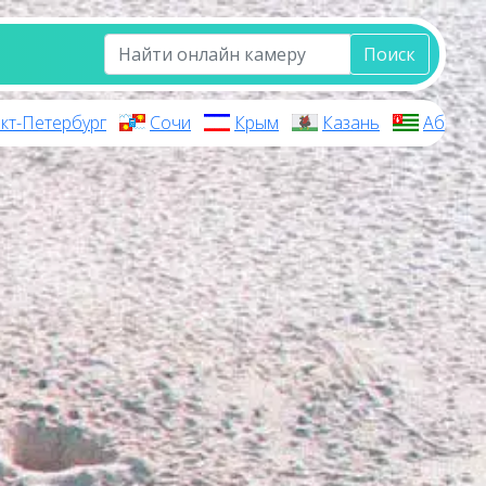
Поиск
кт-Петербург
Сочи
Крым
Казань
Абхази