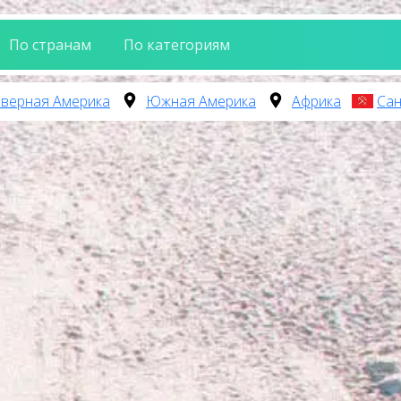
По странам
По категориям
верная Америка
Южная Америка
Африка
Сан