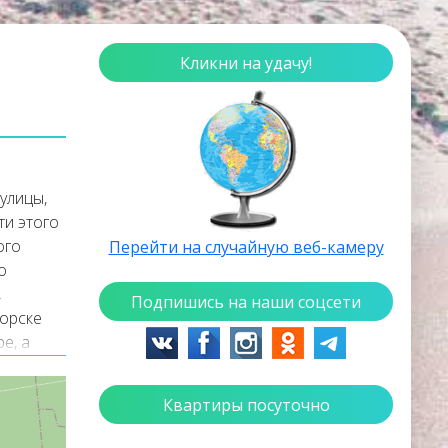
Кликни на удачу!
улицы,
ти этого
ого
Перейти на случайную веб-камеру
о
,
Подпишись на наши соцсети
горске
е, а
йн веб-
 веб-
Квартиры посуточно