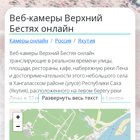
Веб-камеры Верхний
Бестях онлайн
Камеры онлайн
Россия
Якутия
Веб-камеры Верхний Бестях онлайн
транслирующие в реальном времени улицы,
площади, рестораны, кафе, набережную реки Лена
и достопримечательности этого небольшого села
в Хангаласском районе (улусе) Республики Саха
(Якутия), расположенного на левом берегу реки
Развернуть весь текст
Лены, в 22 км к юго-западу от Покровска (центра
Хангаласского улуса) и в 100 км к югу по течению
от Якутска. Онлайн веб камеры покажут
+
панорамные виды села, окружающую его природу и
−
помогут узнать актуальную погоду в селе Верхний
Бестях прямо сейчас из любой точки мира. Веб