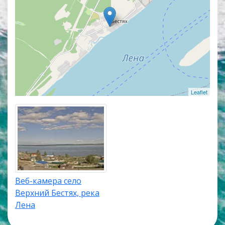
камеры работают в прямом эфире, а некоторые из
них транслируют изображение со звуком.
Популярные онлайн веб камеры располагаются в
верхней части списка трансляций. Карта онлайн
веб камер покажет точное местоположение
каждой веб камеры в селе Верхний Бестях.
Leaflet
Веб-камера село
Верхний Бестях, река
Лена