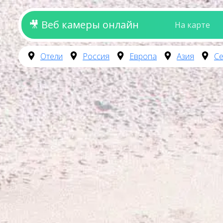
🎥 Веб камеры онлайн
На карте
Отели
Россия
Европа
Азия
Се