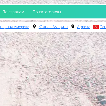
По странам
По категориям
верная Америка
Южная Америка
Африка
Сан