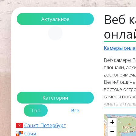
Веб 
Актуальное
онла
Загрузка...
Камеры онла
Веб камеры В
площади, архи
достопримеча
Вели-Лошинь 
востоке остр
камеры покаж
Категории
узнать актуа
Топ
Все
прямом эфире
интересные и
+
Санкт-Петербург
списка транс
−
каждой веб к
Сочи