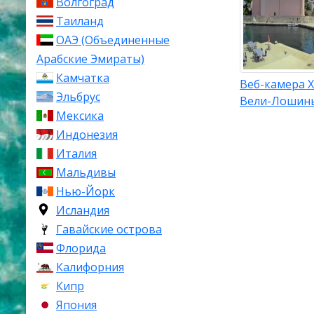
Волгоград
Таиланд
ОАЭ (Объединенные
Арабские Эмираты)
Камчатка
Веб-камера Х
Эльбрус
Вели-Лошинь
Мексика
Индонезия
Италия
Мальдивы
Нью-Йорк
Исландия
Гавайские острова
Флорида
Калифорния
Кипр
Япония