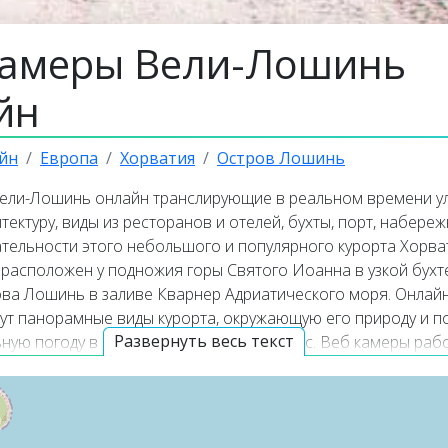
камеры Вели-Лошинь
йн
йн
Европа
Хорватия
Остров Лошинь
ели-Лошинь онлайн транслирующие в реальном времени у
тектуру, виды из ресторанов и отелей, бухты, порт, набере
тельности этого небольшого и популярного курорта Хорва
расположен у подножия горы Святого Иоанна в узкой бухте
ова Лошинь в заливе Кварнер Адриатического моря. Онлай
ут панорамные виды курорта, окружающую его природу и п
Развернуть весь текст
льную погоду в Вели-Лошинь прямо сейчас. Веб камеры раб
, а некоторые из них транслируют изображение со звуком.
 популярные онлайн веб камеры располагаются в верхней 
ляций. Карта онлайн веб камер покажет точное местополож
амеры на куроте Вели-Лошинь.