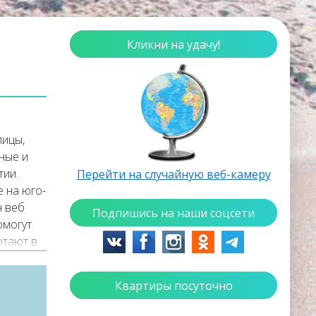
Кликни на удачу!
лицы,
жные и
тии.
Перейти на случайную веб-камеру
 на юго-
н веб
Подпишись на наши соцсети
омогут
отают в
 Самые
части
Квартиры посуточно
ение