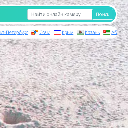
Поиск
кт-Петербург
Сочи
Крым
Казань
Абхази