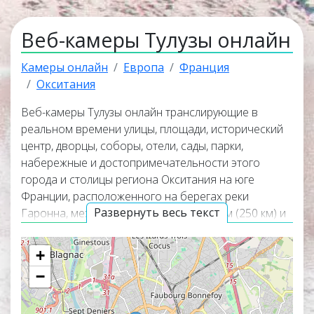
Веб-камеры Тулузы онлайн
Камеры онлайн
Европа
Франция
Окситания
Веб-камеры Тулузы онлайн транслирующие в
реальном времени улицы, площади, исторический
центр, дворцы, соборы, отели, сады, парки,
набережные и достопримечательности этого
города и столицы региона Окситания на юге
Франции, расположенного на берегах реки
Развернуть весь текст
Гаронна, между Атлантическим океаном (250 км) и
Средиземным морем (150 км), в 230 км к западу от
Монпелье
. Онлайн веб-камеры покажут
+
панорамные виды города, окружающую его
−
природу и помогут узнать актуальную погоду в
Тулузе прямо сейчас из любой точки мира. Веб-