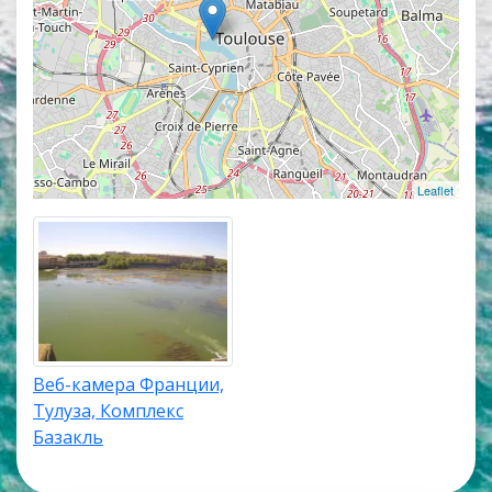
камеры работают в прямом эфире, а некоторые из
них транслируют изображение со звуком.
Популярные онлайн веб-камеры располагаются в
верхней части списка трансляций. Карта камер
покажет точное местоположение каждой веб-
камеры в Тулузе.
Leaflet
Веб-камера Франции,
Тулуза, Комплекс
Базакль