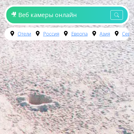
🎥 Веб камеры онлайн
Отели
Россия
Европа
Азия
Севе