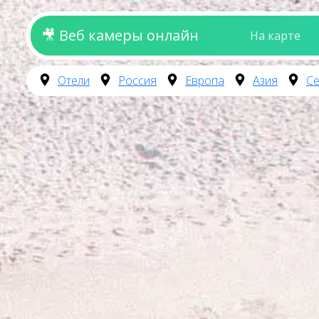
🎥 Веб камеры онлайн
На карте
Отели
Россия
Европа
Азия
Се