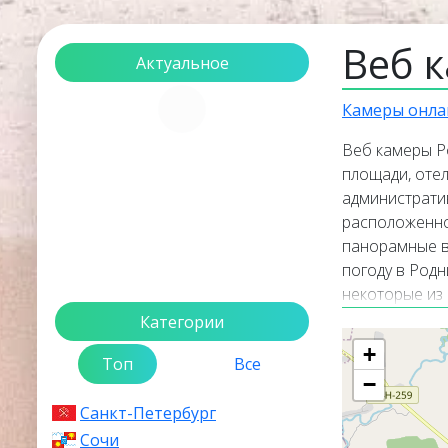
Веб 
Актуальное
Загрузка...
Камеры онла
Веб камеры Р
площади, отел
администрати
расположенног
панорамные в
погоду в Родн
некоторые из
популярные о
Категории
трансляций. 
+
Топ
Все
камеры в горо
−
Санкт-Петербург
Сочи