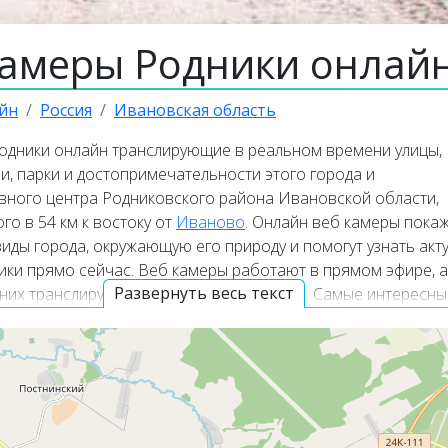
камеры Родники онлай
йн
Россия
Ивановская область
одники онлайн транслирующие в реальном времени улицы,
и, парки и достопримечательности этого города и
вного центра Родниковского района Ивановской области,
о в 54 км к востоку от
Иваново
. Онлайн веб камеры покаж
иды города, окружающую его природу и помогут узнать акт
ики прямо сейчас. Веб камеры работают в прямом эфире, а
Развернуть весь текст
 них транслируют изображение со звуком. Самые интересны
нлайн веб камеры располагаются в верхней части списка
Карта веб камер покажет точное местоположение каждой в
де Родники.