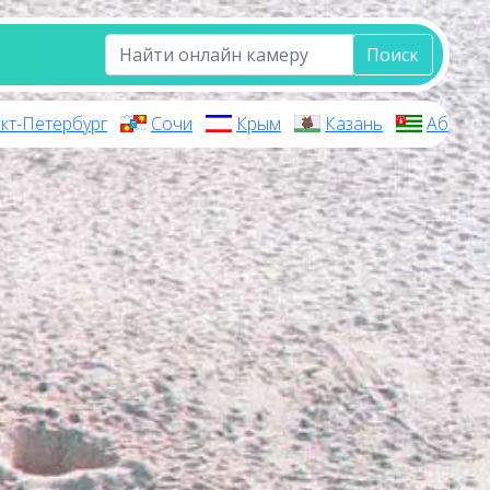
Поиск
кт-Петербург
Сочи
Крым
Казань
Абхази