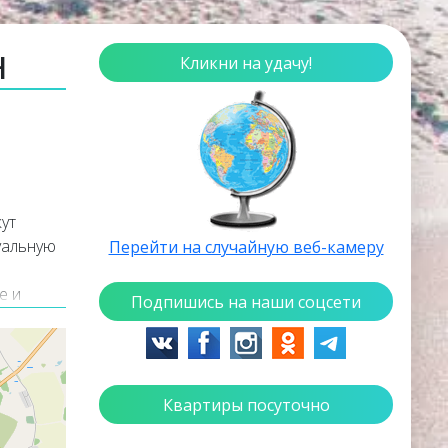
н
Кликни на удачу!
ут
уальную
Перейти на случайную веб-камеру
е и
Подпишись на наши соцсети
еб
Квартиры посуточно