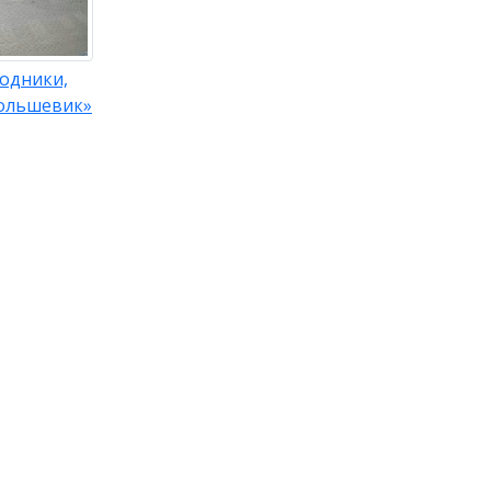
Родники,
ольшевик»