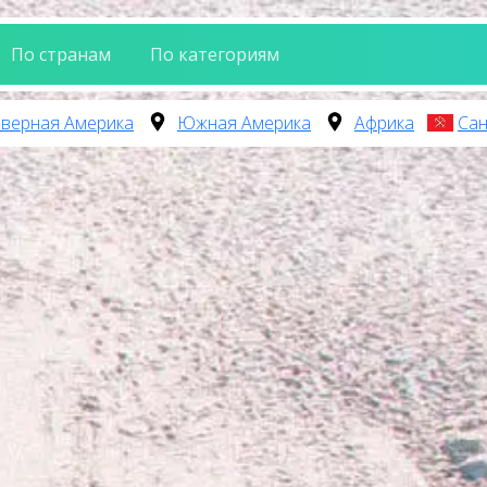
По странам
По категориям
верная Америка
Южная Америка
Африка
Сан