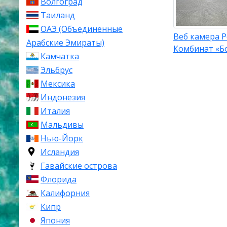
Волгоград
Таиланд
ОАЭ (Объединенные
Веб камера 
Арабские Эмираты)
Комбинат «Б
Камчатка
Эльбрус
Мексика
Индонезия
Италия
Мальдивы
Нью-Йорк
Исландия
Гавайские острова
Флорида
Калифорния
Кипр
Япония