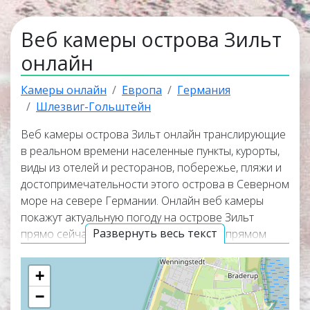
Веб камеры острова Зильт
онлайн
Камеры онлайн
Европа
Германия
Шлезвиг-Гольштейн
Веб камеры острова Зильт онлайн транслирующие
в реальном времени населенные пункты, курорты,
виды из отелей и ресторанов, побережье, пляжи и
достопримечательности этого острова в Северном
море на севере Германии. Онлайн веб камеры
покажут актуальную погоду на острове Зильт
Развернуть весь текст
прямо сейчас. Веб камеры работают в прямом
эфире, а некоторые из них транслируют
изображение со звуком. Самые интересные и
+
популярные онлайн веб камеры располагаются в
−
верхней части списка трансляций. Карта онлайн