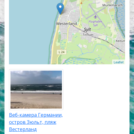
веб камер покажет точное местоположение всех
веб камер на острове Зильт.
Остров Зильт
расположен в Северном море на
самом севере Германии, расположенный на
границе с Данией. На острове проживают около 20
900 жителей, а его площадь 99,14 км².
Протяженность береговой линии чуть более 38 км.
Административный центр острова — город
Leaflet
Вестерланд, расположенный в центральной части
острова.
Остров Зильт популярный морской курорт
Германии, хорошо известный своими
протяженными песчаными пляжами длиной более
40 км. здесь популярны такие водные виды спорта
Веб-камера Германии,
как серфинг, виндсерфинг, кайтинг, а также катание
остров Зюльт, пляж
на велосипеде и прогулки.
Вестерланд