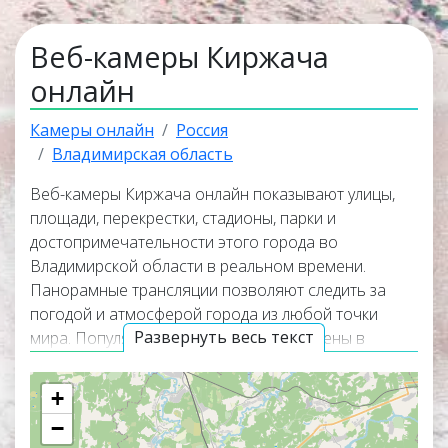
Веб-камеры Киржача
онлайн
Камеры онлайн
Россия
Владимирская область
Веб-камеры Киржача онлайн показывают улицы,
площади, перекрестки, стадионы, парки и
достопримечательности этого города во
Владимирской области в реальном времени.
Панорамные трансляции позволяют следить за
погодой и атмосферой города из любой точки
Развернуть весь текст
мира. Популярные веб-камеры размещены в
верхней части списка, а
интерактивная карта
показывает точное расположение каждой камеры
+
на карте Киржача.
−