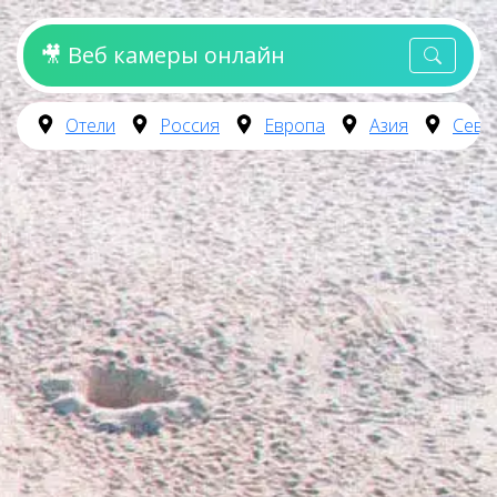
🎥 Веб камеры онлайн
Отели
Россия
Европа
Азия
Севе