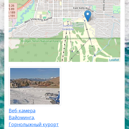
марта. Большая часть веб камер работает в
режиме прямого эфира, а некоторые из них
транслируют изображение со звуком. Самые
интересные и популярные онлайн веб камеры
располагаются в верхней части списка трансляций.
Карта онлайн веб камер покажет точное
местоположение всех веб камер на всесезонным
горном курорте Сноу Кинг.
Leaflet
Веб-камера
Вайоминга,
Горнолыжный курорт