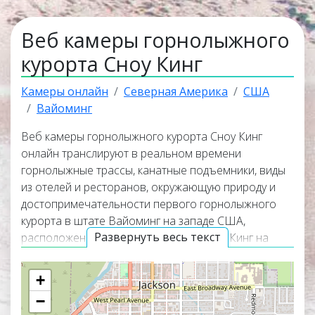
Веб камеры горнолыжного
курорта Сноу Кинг
Камеры онлайн
Северная Америка
США
Вайоминг
Веб камеры горнолыжного курорта Сноу Кинг
онлайн транслируют в реальном времени
горнолыжные трассы, канатные подъемники, виды
из отелей и ресторанов, окружающую природу и
достопримечательности первого горнолыжного
курорта в штате Вайоминг на западе США,
Развернуть весь текст
расположенного на склонах горы Сноу Кинг на
юго-восточной окраине города
Джексон
. Сноу Кинг
является первым горнолыжным курортом в штате
+
Вайоминг, он был основан в 1936 году. Лыжный
−
сезон здесь длится в период с декабря до конца