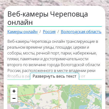
Веб-камеры Череповца
онлайн
Камеры онлайн
Россия
Вологодская область
Веб-камеры Череповца онлайн транслирующие в
реальном времени улицы, площади, церкви и
соборы, мосты, речной порт, парки, набережные,
пляжи, памятники и достопримечательности
второго по величине города Вологодской области
России, расположенного в месте впадении реки
Развернуть весь текст
Ягорбы в реку Шексну, в 124 км к западу от
Вологды
.. Онлайн веб-камеры покажут панорамные
виды города, окружающую его природу и помогут
+
узнать актуальную погоду в Череповце прямо
−
сейчас из любой точки мира. Веб-камеры
работают в прямом эфире, а некоторые из них