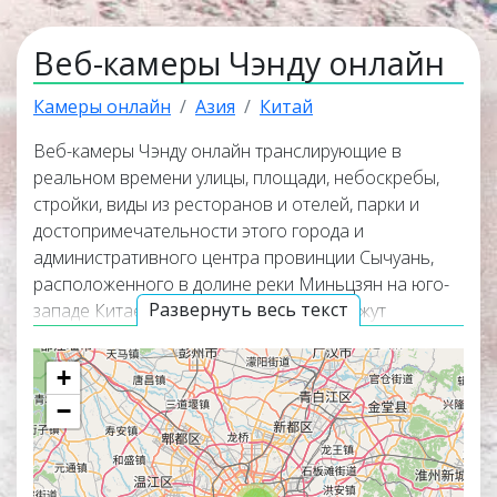
Веб-камеры Чэнду онлайн
Камеры онлайн
Азия
Китай
Веб-камеры Чэнду онлайн транслирующие в
реальном времени улицы, площади, небоскребы,
стройки, виды из ресторанов и отелей, парки и
достопримечательности этого города и
административного центра провинции Сычуань,
расположенного в долине реки Миньцзян на юго-
Развернуть весь текст
западе Китае. Онлайн веб камеры покажут
панорамные виды города, окружающую его
природу и помогут узнать актуальную погоду в
+
Чэнду прямо сейчас. Веб камеры работают в
−
прямом эфире, а некоторые из них транслируют
изображение со звуком. Популярные онлайн веб
камеры располагаются в верхней части списка