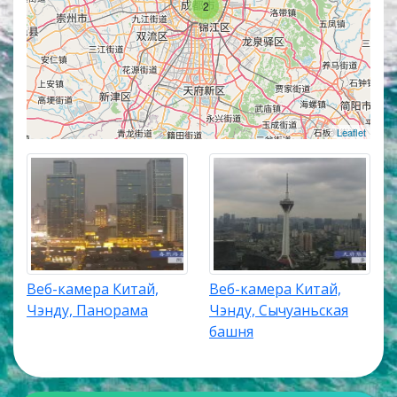
трансляций. Карта онлайн веб камер покажет
2
точное местоположение каждой веб камеры в
Чэнду.
Leaflet
Веб-камера Китай,
Веб-камера Китай,
Чэнду, Панорама
Чэнду, Сычуаньская
башня