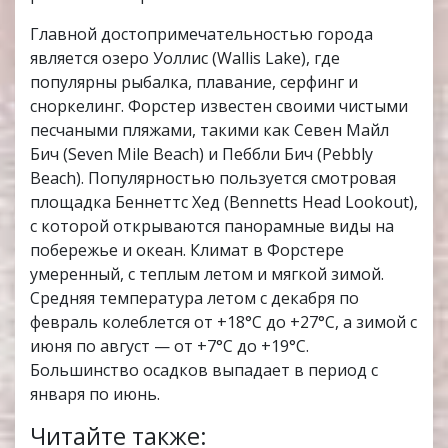
Главной достопримечательностью города
является озеро Уоллис (Wallis Lake), где
популярны рыбалка, плавание, серфинг и
сноркелинг. Форстер известен своими чистыми
песчаными пляжами, такими как Севен Майл
Бич (Seven Mile Beach) и Пеббли Бич (Pebbly
Beach). Популярностью пользуется смотровая
площадка Беннеттс Хед (Bennetts Head Lookout),
с которой открываются панорамные виды на
побережье и океан. Климат в Форстере
умеренный, с теплым летом и мягкой зимой.
Средняя температура летом с декабря по
февраль колеблется от +18°C до +27°C, а зимой с
июня по август — от +7°C до +19°C.
Большинство осадков выпадает в период с
января по июнь.
Читайте также: