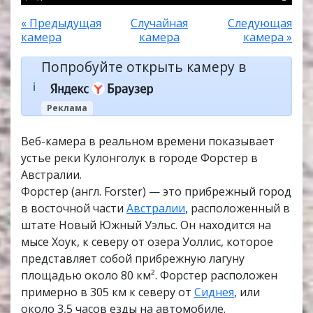
« Предыдущая
Случайная
Следующая
камера
камера
камера »
Попробуйте открыть камеру в
ℹ️
Реклама
Веб-камера в реальном времени показывает
устье реки Кулонголук в городе Форстер в
Австралии.
Форстер (англ. Forster) — это прибрежный город
в восточной части
Австралии
, расположенный в
штате Новый Южный Уэльс. Он находится на
мысе Хоук, к северу от озера Уоллис, которое
представляет собой прибрежную лагуну
площадью около 80 км². Форстер расположен
примерно в 305 км к северу от
Сиднея
, или
около 3,5 часов езды на автомобиле.