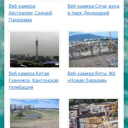
Веб-камера
Веб-камера Сочи, вход
Австралии, Сидней,
в парк Дендрарий
Панорама
Веб камера Китая,
Веб-камера Ялты, ЖК
Гуанчжоу, Кантонская
«Новая Ливадия»
телебашня