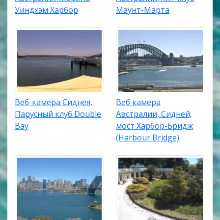
Уиндхэм Харбор
Маунт-Марта
Веб-камера Сиднея,
Веб камера
Парусный клуб Double
Австралии, Сидней,
Bay
мост Харбор-Бридж
(Harbour Bridge)