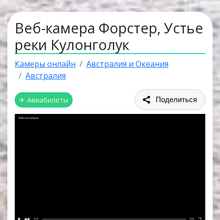
Веб-камера Форстер, Устье
реки Кулонголук
Камеры онлайн
Австралия и Океания
Австралия
✈ Авиабилеты
Поделиться
Файл не найден
0:00
0:00