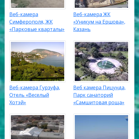
Веб-камера
Веб-камера ЖК
Симферополя, ЖК
«Уникум на Ершова»,
«Парковые кварталы»
Казань
Веб-камера Гурзуфа,
Веб камера Пицунда,
Отель «Веселый
Парк санаторий
Хотэй»
«Самшитовая роща»