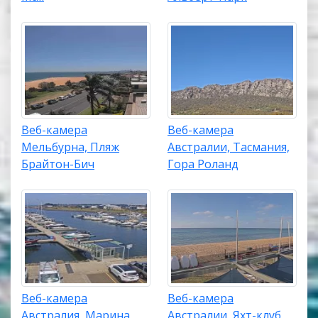
Веб-камера
Веб-камера
Мельбурна, Пляж
Австралии, Тасмания,
Брайтон-Бич
Гора Роланд
Веб-камера
Веб-камера
Австралия, Марина
Австралии, Яхт-клуб