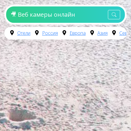
🎥 Веб камеры онлайн
Отели
Россия
Европа
Азия
Севе