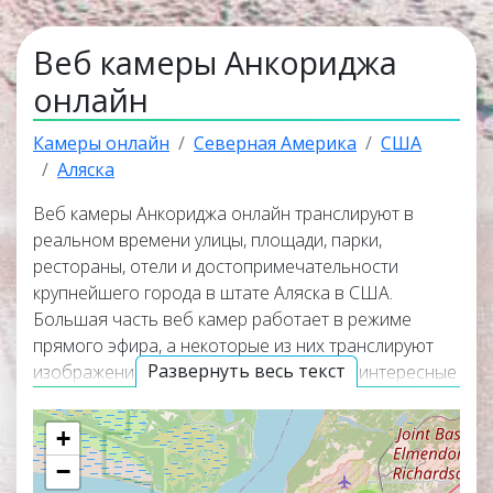
Веб камеры Анкориджа
онлайн
Камеры онлайн
Северная Америка
США
Аляска
Веб камеры Анкориджа онлайн транслируют в
реальном времени улицы, площади, парки,
рестораны, отели и достопримечательности
крупнейшего города в штате Аляска в США.
Большая часть веб камер работает в режиме
прямого эфира, а некоторые из них транслируют
Развернуть весь текст
изображение вместе со звуком. Самые интересные
и популярные онлайн веб камеры располагаются в
верхней части списка трансляций. Карта веб камер
+
покажет, где находится каждая онлайн веб камера
−
в Анкоридже.