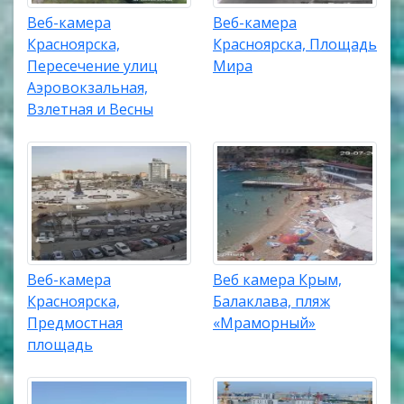
Веб-камера
Веб-камера
Красноярска,
Красноярска, Площадь
Пересечение улиц
Мира
Аэровокзальная,
Взлетная и Весны
Веб-камера
Веб камера Крым,
Красноярска,
Балаклава, пляж
Предмостная
«Мраморный»
площадь