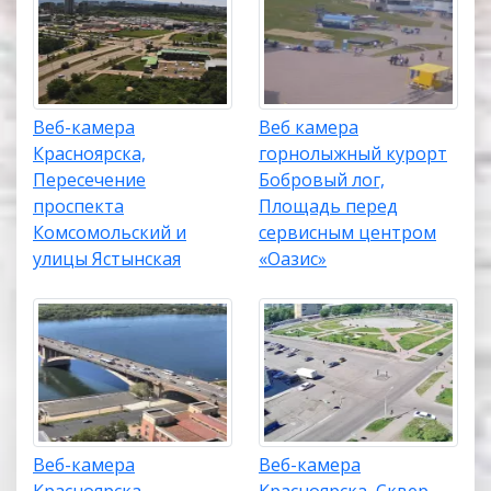
Веб-камера
Веб камера
Красноярска,
горнолыжный курорт
Пересечение
Бобровый лог,
проспекта
Площадь перед
Комсомольский и
сервисным центром
улицы Ястынская
«Оазис»
Веб-камера
Веб-камера