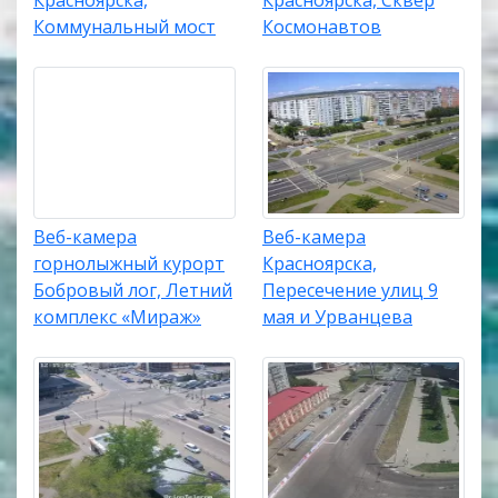
Красноярска,
Красноярска, Сквер
Коммунальный мост
Космонавтов
Веб-камера
Веб-камера
горнолыжный курорт
Красноярска,
Бобровый лог, Летний
Пересечение улиц 9
комплекс «Мираж»
мая и Урванцева