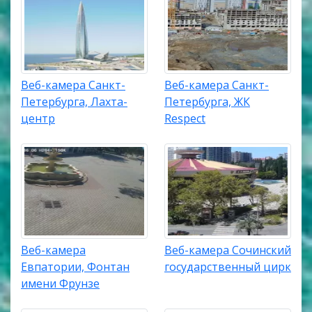
Веб-камера Санкт-
Веб-камера Санкт-
Петербурга, Лахта-
Петербурга, ЖК
центр
Respect
Веб-камера
Веб-камера Сочинский
Евпатории, Фонтан
государственный цирк
имени Фрунзе